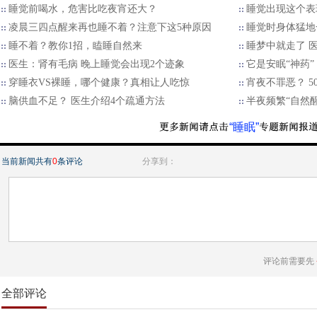
睡觉前喝水，危害比吃夜宵还大？
睡觉出现这个表
凌晨三四点醒来再也睡不着？注意下这5种原因
睡觉时身体猛地
睡不着？教你1招，瞌睡自然来
睡梦中就走了 医
医生：肾有毛病 晚上睡觉会出现2个迹象
它是安眠“神药”
穿睡衣VS裸睡，哪个健康？真相让人吃惊
宵夜不罪恶？ 
脑供血不足？ 医生介绍4个疏通方法
半夜频繁“自然醒
“睡眠”
当前新闻共有
0
条评论
分享到：
评论前需要先
全部评论