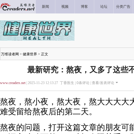
新闻
视频
博客
论坛
分类广告
万维读者网
>
健康世界
> 正文
最新研究：熬夜，又多了这些
www.creaders.net
| 2025-11-23 12:13:27 丁香医生 |
0
条评论 |
查看/发表评论
熬夜，熬小夜，熬大夜，熬大大大大
难受留给熬夜后的第二天。
熬夜的问题，打开这篇文章的朋友可