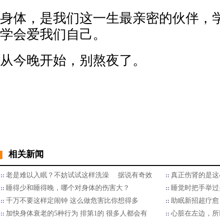
身体，是我们这一生最亲密的伙伴，
学会爱我们自己。
从今晚开始，别熬夜了。
相关新闻
老是难以入眠？不妨试试这样洗澡 据说有奇效
真正伤肾的是这
睡得少和睡得晚，哪个对身体的伤害大？
睡觉时把手举过
千万不要这样定闹钟 这么做危害比你想得多
助眠新招超疗愈
加快身体衰老的5种行为 排第1的 很多人都会有
心脏在左边，所