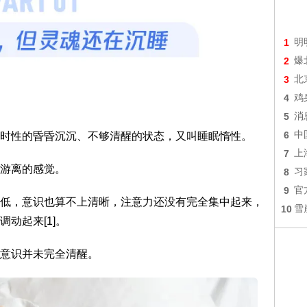
1
明
2
爆
3
北
4
鸡
5
消
6
中
时性的昏昏沉沉、不够清醒的状态，又叫睡眠惰性。
7
上
游离的感觉。
8
习
9
官
低，意识也算不上清晰，注意力还没有完全集中起来，
10
雪
动起来[1]。
意识并未完全清醒。