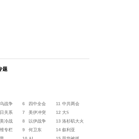
专题
6
11
乌战争
四中全会
中共两会
7
12
日关系
美伊冲突
大S
8
13
美冷战
以伊战争
洛杉矶大火
9
14
维专栏
何卫东
叙利亚
10
15
普
AI
苗华被抓