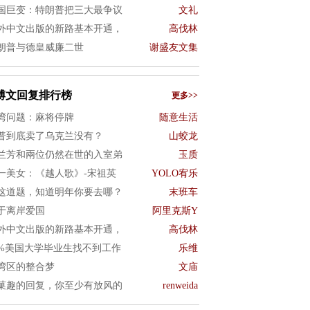
国巨变：特朗普把三大最争议
文礼
外中文出版的新路基本开通，
高伐林
朗普与德皇威廉二世
谢盛友文集
博文回复排行榜
更多>>
湾问题：麻将停牌
随意生活
普到底卖了乌克兰没有？
山蛟龙
兰芳和兩位仍然在世的入室弟
玉质
一美女：《越人歌》-宋祖英
YOLO宥乐
这道题，知道明年你要去哪？
末班车
于离岸爱国
阿里克斯Y
外中文出版的新路基本开通，
高伐林
0%美国大学毕业生找不到工作
乐维
湾区的整合梦
文庙
菓趣的回复，你至少有放风的
renweida