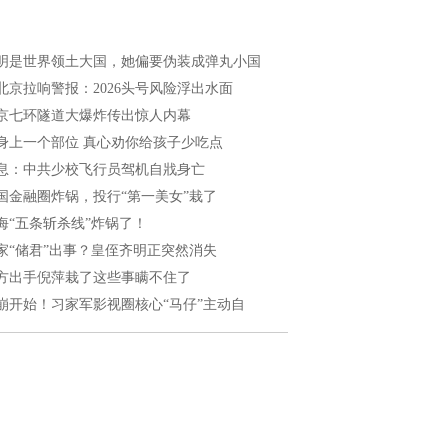
明是世界领土大国，她偏要伪装成弹丸小国
北京拉响警报：2026头号风险浮出水面
京七环隧道大爆炸传出惊人内幕
身上一个部位 真心劝你给孩子少吃点
息：中共少校飞行员驾机自戕身亡
国金融圈炸锅，投行“第一美女”栽了
海“五条斩杀线”炸锅了！
家“储君”出事？皇侄齐明正突然消失
方出手倪萍栽了这些事瞒不住了
崩开始！习家军影视圈核心“马仔”主动自