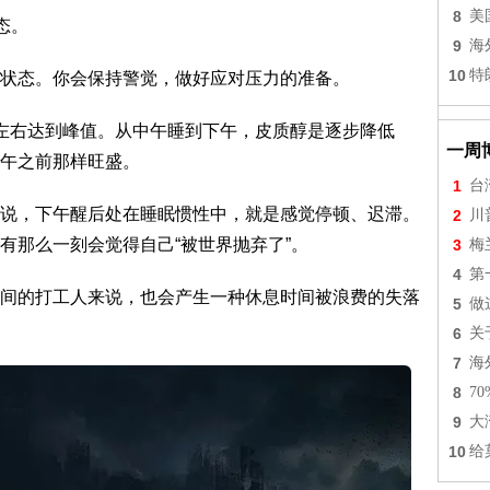
8
美
态。
9
海
10
特
状态。你会保持警觉，做好应对压力的准备。
左右达到峰值。从中午睡到下午，皮质醇是逐步降低
一周
午之前那样旺盛。
1
台
说，下午醒后处在睡眠惯性中，就是感觉停顿、迟滞。
2
川
有那么一刻会觉得自己“被世界抛弃了”。
3
梅
4
第
间的打工人来说，也会产生一种休息时间被浪费的失落
5
做
6
关
7
海
8
7
9
大
10
给