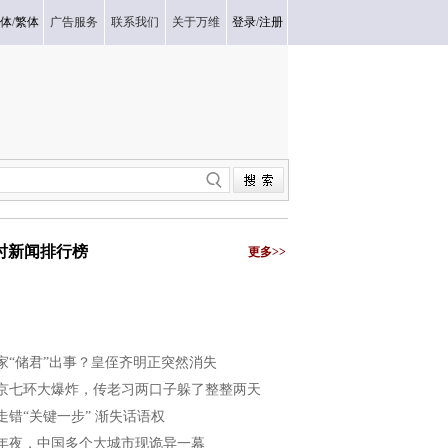
体
/
繁体
广告服务
联系我们
关于万维
登录
/
注册
小时新闻排行榜
更多>>
家“储君”出事？皇侄齐明正突然消失
京七环大爆炸，传老习两口子躲了整整两天
走错“关键一步” 渐失话语权
年夜，中国多个大城市现诡异一幕