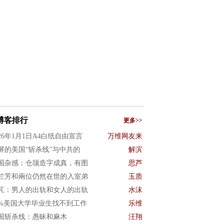
博客排行
更多>>
026年1月1日A4白纸自由宣言
万维网友来
屏的美国“斩杀线”与中共的
解滨
国杂感：仓颉造字成真，有图
思芦
兰芳和兩位仍然在世的入室弟
玉质
芃：男人的出轨和女人的出轨
水沫
0%美国大学毕业生找不到工作
乐维
国斩杀线：愚昧和麻木
汪翔