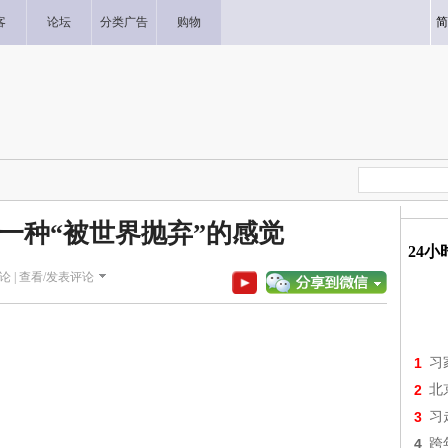
客
论坛
分类广告
购物
简
一种“被世界抛弃”的感觉
24
论 |
查看/发表评论
1
习
2
北
3
习
4
跨