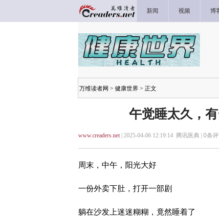
新闻
视频
博
万维读者网
>
健康世界
> 正文
午觉睡太久，有
www.creaders.net
| 2025-04-06 12:19:14 腾讯医典 |
0
条评
周末，中午，阳光大好
一份外卖下肚，打开一部剧
躺在沙发上迷迷糊糊，竟然睡着了