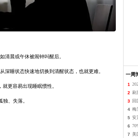
如清晨或午休被闹钟叫醒后。
从深睡状态快速地切换到清醒状态，也就更难。
一周
1
2
，就更容易出现睡眠惯性。
2
刷
孤独、失落。
3
回
4
梅
5
安
6
7
7
美