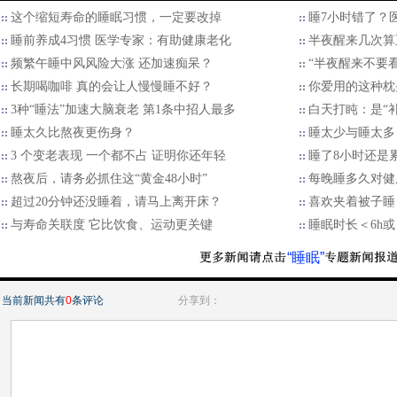
这个缩短寿命的睡眠习惯，一定要改掉
睡7小时错了？
睡前养成4习惯 医学专家：有助健康老化
半夜醒来几次算
频繁午睡中风风险大涨 还加速痴呆？
“半夜醒来不要
长期喝咖啡 真的会让人慢慢睡不好？
你爱用的这种枕
3种“睡法”加速大脑衰老 第1条中招人最多
白天打盹：是“
睡太久比熬夜更伤身？
睡太少与睡太多
3 个变老表现 一个都不占 证明你还年轻
睡了8小时还是
熬夜后，请务必抓住这“黄金48小时”
每晚睡多久对健
超过20分钟还没睡着，请马上离开床？
喜欢夹着被子睡
与寿命关联度 它比饮食、运动更关键
睡眠时长＜6h或
“睡眠”
当前新闻共有
0
条评论
分享到：