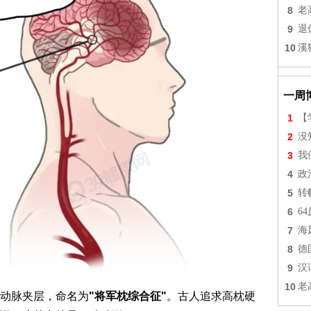
8
老
9
退
10
溪
一周
1
【
2
没
3
我
4
政
5
转
6
6
7
海
8
德
9
汉
10
老
动脉夹层，命名为
"将军枕综合征"
。古人追求高枕硬