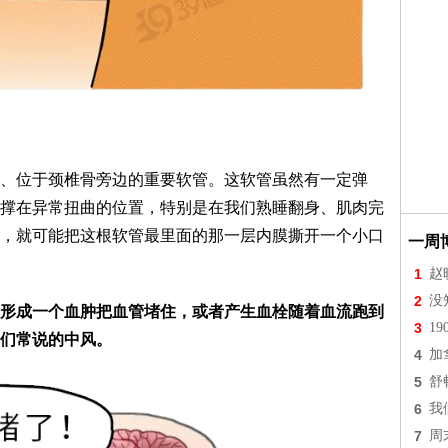
、位于颈椎骨旁边的重要软管。这软管虽然有一定弹
撑在异常扭曲的位置，特别是在我们熟睡翻身、肌肉完
，就可能把这根软管最里面的那一层内膜撕开一个小口
一周
1
赵
2
没
形成一个血肿把血管堵住，或者产生血栓随着血流跑到
3
1
们常说的中风。
4
加
5
舒
6
我
7
周