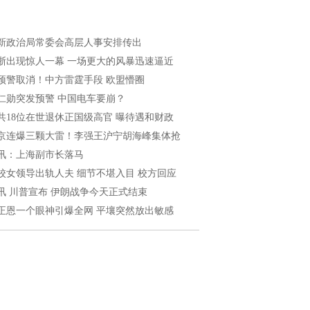
新政治局常委会高层人事安排传出
浙出现惊人一幕 一场更大的风暴迅速逼近
预警取消！中方雷霆手段 欧盟懵圈
仁勋突发预警 中国电车要崩？
共18位在世退休正国级高官 曝待遇和财政
京连爆三颗大雷！李强王沪宁胡海峰集体抢
讯：上海副市长落马
校女领导出轨人夫 细节不堪入目 校方回应
讯 川普宣布 伊朗战争今天正式结束
正恩一个眼神引爆全网 平壤突然放出敏感