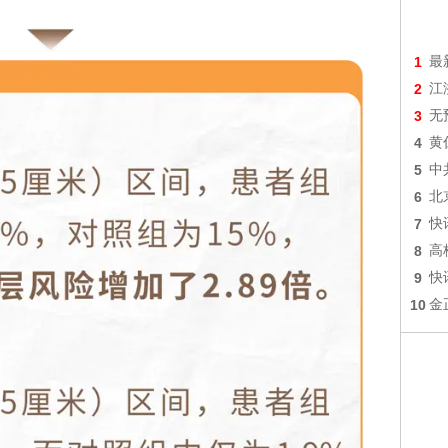
1
最
2
江
3
无
4
黄
5
中
6
北
7
快
8
高
9
快
10
金