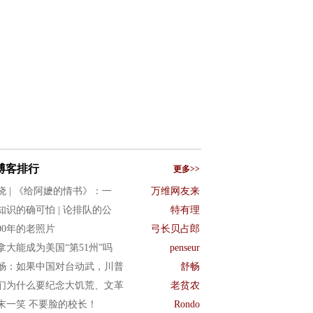
博客排行
更多>>
晓 | 《给阿嬷的情书》：一
万维网友来
知识的确可怕 | 论排队的公
特有理
900年的老照片
弓长贝占郎
拿大能成为美国“第51州”吗
penseur
畅：如果中国对台动武，川普
舒畅
们为什么要纪念大饥荒、文革
老贫农
末一笑 不要脸的校长！
Rondo