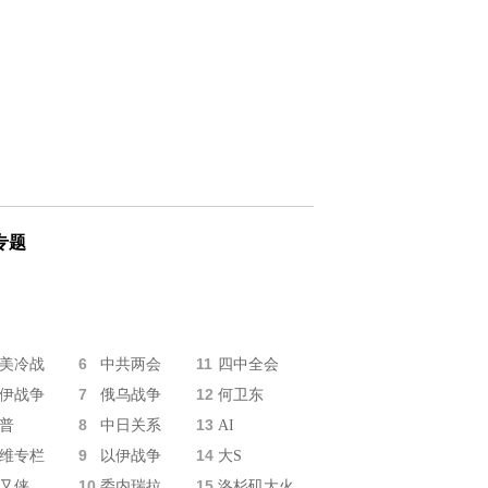
专题
6
11
美冷战
中共两会
四中全会
7
12
伊战争
俄乌战争
何卫东
8
13
普
中日关系
AI
9
14
维专栏
以伊战争
大S
10
15
又侠
委内瑞拉
洛杉矶大火