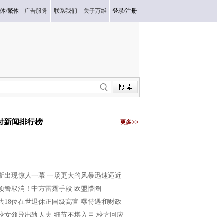
体
/
繁体
广告服务
联系我们
关于万维
登录
/
注册
小时新闻排行榜
更多>>
浙出现惊人一幕 一场更大的风暴迅速逼近
预警取消！中方雷霆手段 欧盟懵圈
共18位在世退休正国级高官 曝待遇和财政
校女领导出轨人夫 细节不堪入目 校方回应