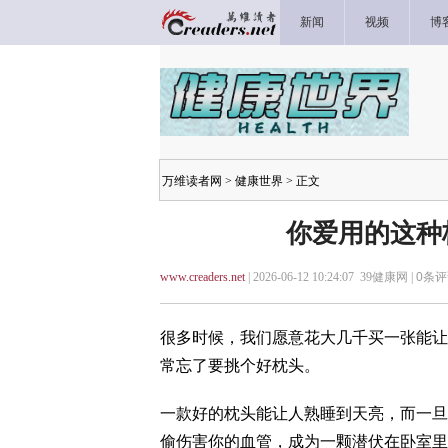
新闻
视频
博
万维读者网
>
健康世界
> 正文
你爱用的这种
www.creaders.net
| 2026-06-12 10:24:07 39健康网 |
0
条评
很多时候，我们愿意花大几千买一张能让
常忘了要挑个好枕头。
一款好的枕头能让人熟睡到天亮，而一旦
偷伤害你的血管，成为一颗潜伏在卧室里