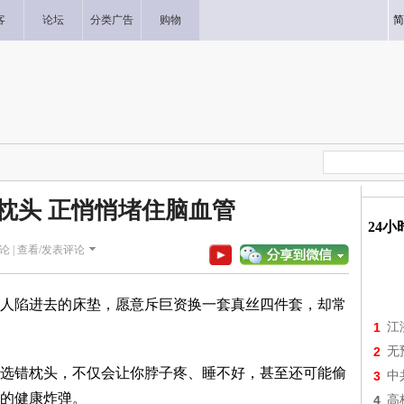
客
论坛
分类广告
购物
简
枕头 正悄悄堵住脑血管
24
论 |
查看/发表评论
人陷进去的床垫，愿意斥巨资换一套真丝四件套，却常
1
江
2
无
选错枕头，不仅会让你脖子疼、睡不好，甚至还可能偷
3
中
的健康炸弹。
4
高