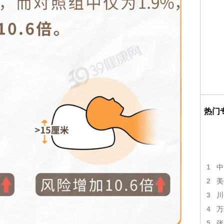
热门
1
中
2
美
3
川
4
万
5
张