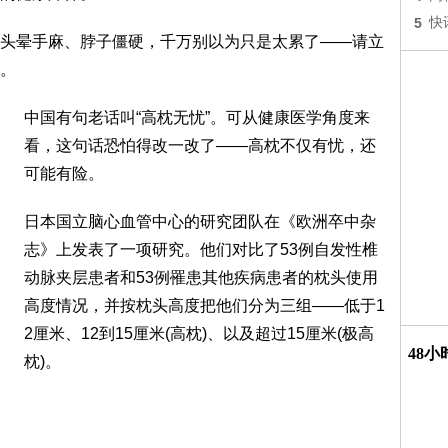
5
快
头晕手麻、脖子僵硬，千万别以为只是太累了——请立
。
中国有句老话叫“高枕无忧”。可从健康医学角度来
看，这句话恐怕得改一改了——高枕不仅有忧，还
可能有险。
日本国立脑心血管中心的研究团队在《欧洲卒中杂
志》上发表了一项研究。他们对比了53例自发性椎
动脉夹层患者和53例罹患其他疾病患者的枕头使用
高度情况，并按枕头高度把他们分为三组——低于1
2厘米、12到15厘米(高枕)、以及超过15厘米(极高
48
枕)。