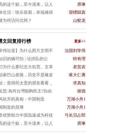
高的这个贴，至今读来，让人
席琳
休生活：快乐容易，幸福难得
望樸歸真
猪为何访问北韩？
山蛟龙
博文回复排行榜
更多>>
学伟论道】为什么西方文明不
法国刘学伟
知识的确可怕 | 论排队的公
特有理
们为什么要纪念大饥荒、文革
老贫农
治家巴山老狼，历史不是橡皮
蒋大仁勇
帖：觉得药太贵的朋友看看，
求真知
4反思:為何台灣能夠民主?自由
彼德
风吹开的真相：中国制造
万湖小舟1
国制造的屈辱
万湖小舟1
语优势助力中国迅速成为科技
弓长贝占郎
高的这个贴，至今读来，让人
席琳