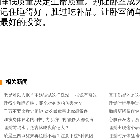
睡眠质量决定生命质量。别让卧室成
记住睡得好，胜过吃补品。让卧室简
最好的投资。
相关新闻
老是难以入眠？不妨试试这样洗澡 据说有奇效
真正伤肾的是这
睡得少和睡得晚，哪个对身体的伤害大？
睡觉时把手举过
千万不要这样定闹钟 这么做危害比你想得多
助眠新招超疗愈
加快身体衰老的5种行为 排第1的 很多人都会有
心脏在左边，所
睡觉前喝水，危害比吃夜宵还大？
睡觉出现这个表
凌晨三四点醒来再也睡不着？注意下这5种原因
睡觉时身体猛地