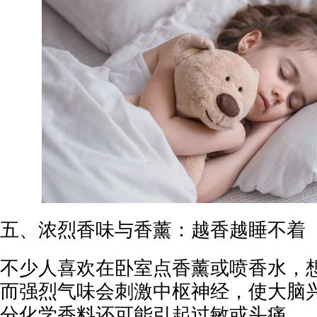
五、浓烈香味与香薰：越香越睡不着
不少人喜欢在卧室点香薰或喷香水，
而强烈气味会刺激中枢神经，使大脑
分化学香料还可能引起过敏或头痛。