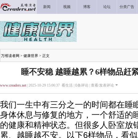
新闻
视频
博客
论坛
分类广告
万维读者网
>
健康世界
> 正文
睡不安稳 越睡越累？6样物品赶
www.creaders.net
| 2025-10-29 15:06:37 看生活 |
0
条评论 |
查看/发表评论
我们一生中有三分之一的时间都在睡
身体休息与修复的地方，一个舒适的
的健康和精神状态。但很多人卧室放
累、越睡越不安。以下6样物品，看