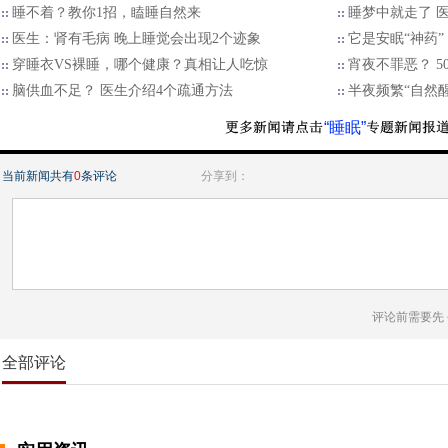
睡不着？教你1招，瞌睡自然来
睡梦中就走了 医
医生：肾有毛病 晚上睡觉会出现2个迹象
它是安眠“神药”
穿睡衣VS裸睡，哪个健康？真相让人吃惊
宵夜不罪恶？ 
脑供血不足？ 医生介绍4个疏通方法
半夜频繁“自然醒
“睡眠”
当前新闻共有
0
条评论
分享到：
评论前需要先
全部评论