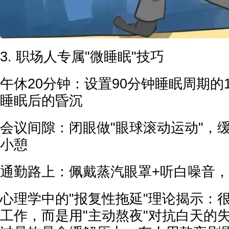
3. 职场人专属"微睡眠"技巧
午休20分钟：设置90分钟睡眠周期的
睡眠后的昏沉
会议间隙：闭眼做"眼球滚动运动"，
小憩
通勤路上：佩戴蒸汽眼罩+听白噪音
心理学中的"报复性拖延"理论揭示：
工作，而是用"主动熬夜"对抗白天的