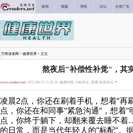
新闻
视频
博客
论坛
分类广告
万维读者网
>
健康世界
> 正文
熬夜后"补偿性补觉"，其
www.creaders.net
| 2025-09-10 15:20:50 健康时报 |
0
条评论 |
查看/发表评论
凌晨2点，你还在刷着手机，想着"再刷
点，你还在和同事"紧急沟通"，想着"
点，你终于躺下，却翻来覆去睡不着
的日常，而是当代年轻人的"标配"。