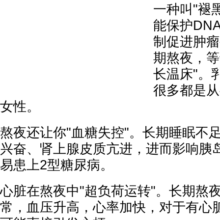
一种叫"褪
能保护DN
制促进肿瘤
期熬夜，等
长温床"。
很多都是从
女性。
熬夜还让你"血糖失控"。长期睡眠不
兴奋、肾上腺皮质亢进，进而影响胰
易患上2型糖尿病。
心脏在熬夜中"超负荷运转"。长期熬
常，血压升高，心率加快，对于有心