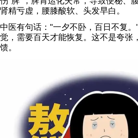
伤"脾"，脾胃运化失常，导致便秘、腹
肾精亏虚，腰膝酸软、头发早白。
中医有句话："一夕不卧，百日不复。
觉，需要百天才能恢复。这不是夸张
馈。