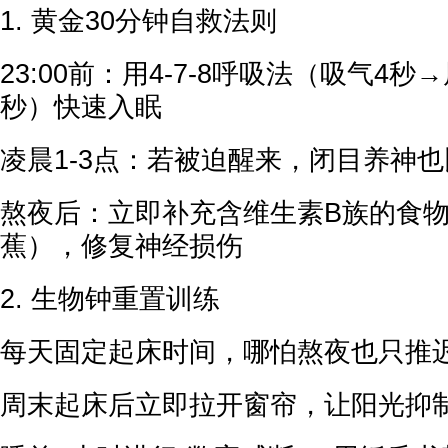
1. 黄金30分钟自救法则
23:00前：用4-7-8呼吸法（吸气4秒
秒）快速入眠
凌晨1-3点：若被迫醒来，闭目养神也
熬夜后：立即补充含维生素B族的食物
蕉），修复神经损伤
2. 生物钟重置训练
每天固定起床时间，哪怕熬夜也只推
周末起床后立即拉开窗帘，让阳光抑