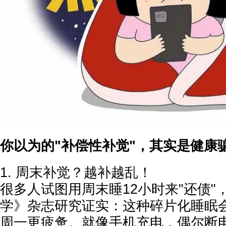
你以为的"补偿性补觉"，其实是健康
1. 周末补觉？越补越乱！
很多人试图用周末睡12小时来"还债"
学》杂志研究证实：这种碎片化睡眠
周一更疲惫。就像手机充电，偶尔断