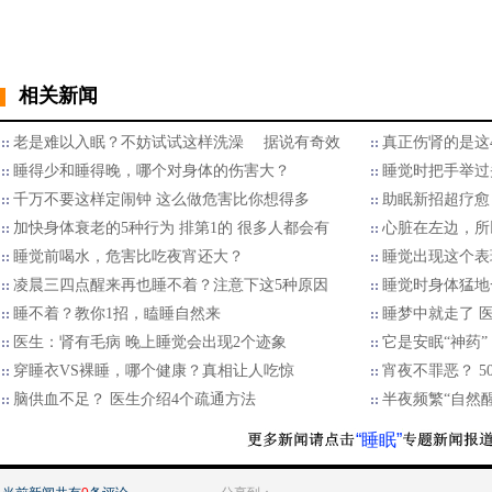
相关新闻
老是难以入眠？不妨试试这样洗澡 据说有奇效
真正伤肾的是这
睡得少和睡得晚，哪个对身体的伤害大？
睡觉时把手举过
千万不要这样定闹钟 这么做危害比你想得多
助眠新招超疗愈
加快身体衰老的5种行为 排第1的 很多人都会有
心脏在左边，所
睡觉前喝水，危害比吃夜宵还大？
睡觉出现这个表
凌晨三四点醒来再也睡不着？注意下这5种原因
睡觉时身体猛地
睡不着？教你1招，瞌睡自然来
睡梦中就走了 医
医生：肾有毛病 晚上睡觉会出现2个迹象
它是安眠“神药”
穿睡衣VS裸睡，哪个健康？真相让人吃惊
宵夜不罪恶？ 
脑供血不足？ 医生介绍4个疏通方法
半夜频繁“自然醒
“睡眠”