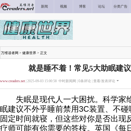
新闻
视频
博客
论坛
分类广告
万维读者网
>
健康世界
> 正文
就是睡不着！常见5大助眠建
www.creaders.net
| 2025-09-03 15:00:58 中时新闻网 |
0
条评论 |
查看/发表评论
失眠是现代人一大困扰。科学家给
眠建议不外乎睡前禁用3C装置、不碰
固定时间就寝，但这些对你是否出现
疗师可能有你需要的答桉。英国《每