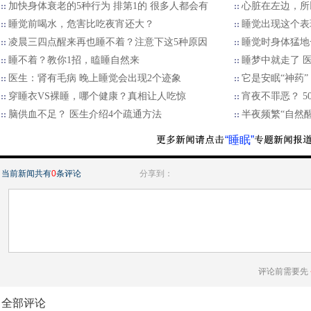
加快身体衰老的5种行为 排第1的 很多人都会有
心脏在左边，所
睡觉前喝水，危害比吃夜宵还大？
睡觉出现这个表
凌晨三四点醒来再也睡不着？注意下这5种原因
睡觉时身体猛地
睡不着？教你1招，瞌睡自然来
睡梦中就走了 医
医生：肾有毛病 晚上睡觉会出现2个迹象
它是安眠“神药”
穿睡衣VS裸睡，哪个健康？真相让人吃惊
宵夜不罪恶？ 
脑供血不足？ 医生介绍4个疏通方法
半夜频繁“自然醒
“睡眠”
当前新闻共有
0
条评论
分享到：
评论前需要先
全部评论