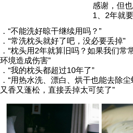
感谢，但也
1、2年就
．“不能洗好晾干继续用吗？”
．“常洗枕头就好了吧，没必要丢掉”
．“枕头用2年就算旧吗？如果我们常
环境造成伤害”
．“我的枕头都超过10年了”
．“用热水洗、漂白、烘干也能去除尘
又香又蓬松，直接丢掉太可笑了”