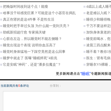
把晚饭时间改到这个点！能瘦
4成以上成人睡
啥事没干却感觉巨累？可能是这个小器官在捣乱
老是难以入眠？
真正伤肾的是这4件事 不是性生活
睡得少和睡得晚
睡觉时把手举过头顶 为什么能一觉到天亮？
千万不要这样定
助眠新招超疗愈 专家揭关键
加快身体衰老的
心脏在左边，所以睡觉时不能左侧睡？
睡觉前喝水，危
睡觉出现这个表现 说明你血压高了
凌晨三四点醒来
睡觉时身体猛地一下踩空竟然是这么回事
睡不着？教你1
睡梦中就走了 医曝“睡眠猝死”4前兆
医生：肾有毛病
它是安眠“神药”，还是“潘多拉魔盒”？
穿睡衣VS裸睡
“睡眠”
当前新闻共有
0
条评论
分享到：