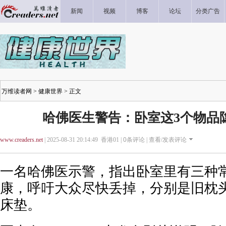
新闻
视频
博客
论坛
分类广告
万维读者网
>
健康世界
> 正文
哈佛医生警告：卧室这3个物品
www.creaders.net
| 2025-08-31 20:14:49 香港01 |
0
条评论 |
查看/发表评论
一名哈佛医示警，指出卧室里有三种
康，呼吁大众尽快丢掉，分别是旧枕
床垫。