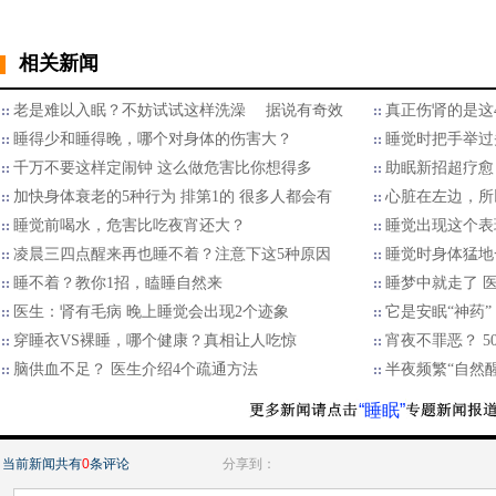
相关新闻
老是难以入眠？不妨试试这样洗澡 据说有奇效
真正伤肾的是这
睡得少和睡得晚，哪个对身体的伤害大？
睡觉时把手举过
千万不要这样定闹钟 这么做危害比你想得多
助眠新招超疗愈
加快身体衰老的5种行为 排第1的 很多人都会有
心脏在左边，所
睡觉前喝水，危害比吃夜宵还大？
睡觉出现这个表
凌晨三四点醒来再也睡不着？注意下这5种原因
睡觉时身体猛地
睡不着？教你1招，瞌睡自然来
睡梦中就走了 医
医生：肾有毛病 晚上睡觉会出现2个迹象
它是安眠“神药”
穿睡衣VS裸睡，哪个健康？真相让人吃惊
宵夜不罪恶？ 
脑供血不足？ 医生介绍4个疏通方法
半夜频繁“自然醒
“睡眠”
当前新闻共有
0
条评论
分享到：