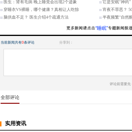
医生：肾有毛病 晚上睡觉会出现2个迹象
它是安眠“神药”
穿睡衣VS裸睡，哪个健康？真相让人吃惊
宵夜不罪恶？ 
脑供血不足？ 医生介绍4个疏通方法
半夜频繁“自然醒
“睡眠”
当前新闻共有
0
条评论
分享到：
评论前需要先
全部评论
实用资讯