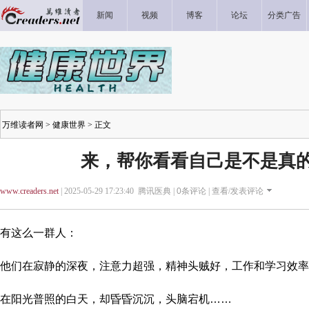
新闻
视频
博客
论坛
分类广告
万维读者网
>
健康世界
> 正文
来，帮你看看自己是不是真的
www.creaders.net
| 2025-05-29 17:23:40 腾讯医典 |
0
条评论 |
查看/发表评论
有这么一群人：
他们在寂静的深夜，注意力超强，精神头贼好，工作和学习效率
在阳光普照的白天，却昏昏沉沉，头脑宕机……