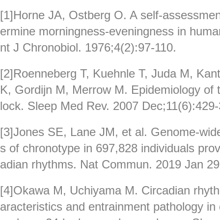
[1]Horne JA, Ostberg O. A self-assessment
ermine morningness-eveningness in human 
nt J Chronobiol. 1976;4(2):97-110.
[2]Roenneberg T, Kuehnle T, Juda M, Kant
K, Gordijn M, Merrow M. Epidemiology of 
lock. Sleep Med Rev. 2007 Dec;11(6):429-
[3]Jones SE, Lane JM, et al. Genome-wide
s of chronotype in 697,828 individuals provi
adian rhythms. Nat Commun. 2019 Jan 29;
[4]Okawa M, Uchiyama M. Circadian rhyth
aracteristics and entrainment pathology i