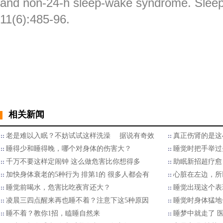
and non-24-h sleep-wake syndrome. Slee
11(6):485-96.
相关新闻
老是难以入眠？不妨试试这样洗澡 据说有奇效
真正伤肾的是这
睡得少和睡得晚，哪个对身体的伤害大？
睡觉时把手举过
千万不要这样定闹钟 这么做危害比你想得多
助眠新招超疗愈
加快身体衰老的5种行为 排第1的 很多人都会有
心脏在左边，所
睡觉前喝水，危害比吃夜宵还大？
睡觉出现这个表
凌晨三四点醒来再也睡不着？注意下这5种原因
睡觉时身体猛地
睡不着？教你1招，瞌睡自然来
睡梦中就走了 医