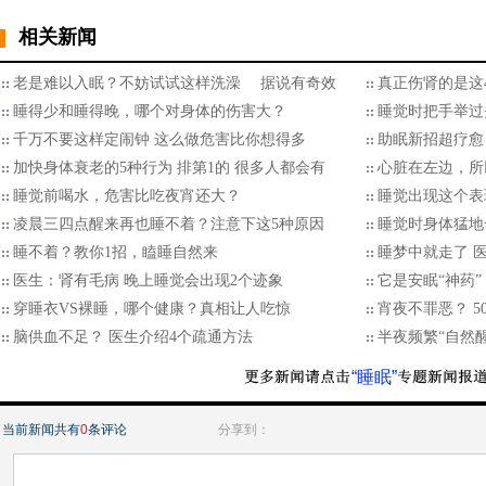
相关新闻
老是难以入眠？不妨试试这样洗澡 据说有奇效
真正伤肾的是这
睡得少和睡得晚，哪个对身体的伤害大？
睡觉时把手举过
千万不要这样定闹钟 这么做危害比你想得多
助眠新招超疗愈
加快身体衰老的5种行为 排第1的 很多人都会有
心脏在左边，所
睡觉前喝水，危害比吃夜宵还大？
睡觉出现这个表
凌晨三四点醒来再也睡不着？注意下这5种原因
睡觉时身体猛地
睡不着？教你1招，瞌睡自然来
睡梦中就走了 医
医生：肾有毛病 晚上睡觉会出现2个迹象
它是安眠“神药”
穿睡衣VS裸睡，哪个健康？真相让人吃惊
宵夜不罪恶？ 
脑供血不足？ 医生介绍4个疏通方法
半夜频繁“自然醒
“睡眠”
当前新闻共有
0
条评论
分享到：