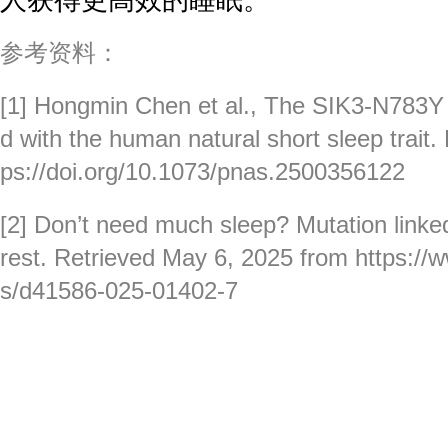
人获得更高效的睡眠。
参考资料：
[1] Hongmin Chen et al., The SIK3-N783Y 
d with the human natural short sleep trait
ps://doi.org/10.1073/pnas.2500356122
[2] Don’t need much sleep? Mutation linked t
rest. Retrieved May 6, 2025 from https://
s/d41586-025-01402-7