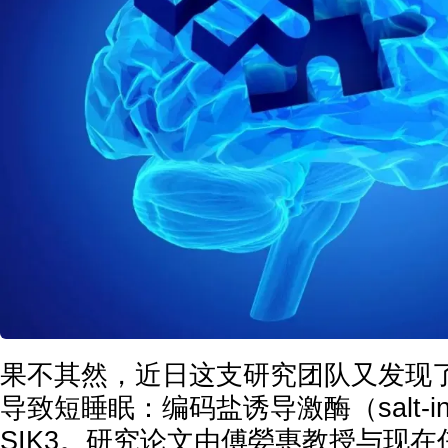
果不其然，近日这支研究团队又发现
导致短睡眠：编码盐诱导激酶（salt-indu
SIK3。研究论文由傅嫈惠教授与现