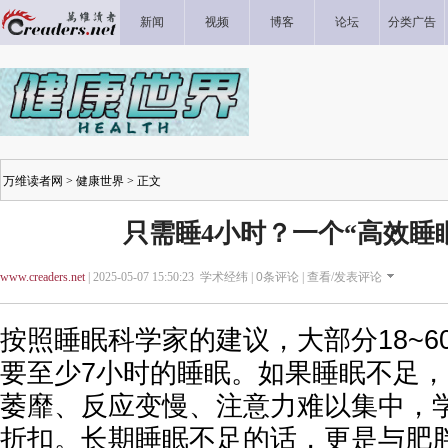
新闻
视频
博客
论坛
分类广告
万维读者网
>
健康世界
> 正文
只需睡4小时？一个“高效睡
www.creaders.net
| 2025-05-07 15:50:23 学术经纬 |
0
条评论 |
查看/发表评论
按照睡眠科学家的建议，大部分18~6
要至少7小时的睡眠。如果睡眠不足
萎靡、反应变慢、注意力难以集中，
折扣。长期睡眠不足的话，更是与肥