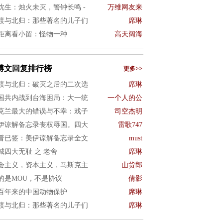
沈生：烛火未灭，警钟长鸣 -
万维网友来
渡与北归：那些著名的儿子们
席琳
距离看小留：怪物一种
高天阔海
博文回复排行榜
更多>>
渡与北归：破灭之后的二次选
席琳
国共内战到台海困局：大一统
一个人的公
克兰最大的错误与不幸：戏子
司空杰明
伊谅解备忘录丧权辱国。四大
雷歌747
普已签：美伊谅解备忘录全文
must
城四大无耻 之 老舍
席琳
会主义，资本主义，马斯克主
山货郎
的是MOU，不是协议
倩影
百年来的中国动物保护
席琳
渡与北归：那些著名的儿子们
席琳