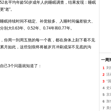
针对6052名平均年龄50岁成年人的睡眠调查，结果发现：睡眠
“老”。
睡眠持续时间不稳定、补觉较多、入睡时间偏差较大、
.63年、0.52年、0.74年和0.77年。
，你周一到周五熬的每一个夜，都在身体上刻下看不见
累月如此，这些划痕终将被岁月冲刷成深不见底的沟
一周
自己3个问题就知道了：
1
刘
2
活
3
“
4
史
5
京
6
加
7
美