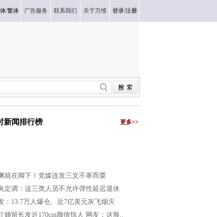
体
/
繁体
广告服务
联系我们
关于万维
登录
/
注册
小时新闻排行榜
更多>>
渊就在脚下！党媒连发三文不寒而栗
央定调：这三类人员不允许弹性延迟退休
发：13.7万人爆仓、近7亿美元灰飞烟灭
红婵留长发近170cm颜值惊人 网友：这脸..