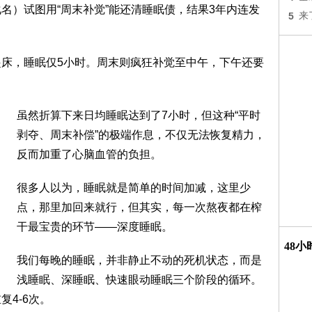
名）试图用“周末补觉”能还清睡眠债，结果3年内连发
5
来
起床，睡眠仅5小时。周末则疯狂补觉至中午，下午还要
虽然折算下来日均睡眠达到了7小时，但这种“平时
剥夺、周末补偿”的极端作息，不仅无法恢复精力，
反而加重了心脑血管的负担。
很多人以为，睡眠就是简单的时间加减，这里少
点，那里加回来就行，但其实，每一次熬夜都在榨
干最宝贵的环节——深度睡眠。
48
我们每晚的睡眠，并非静止不动的死机状态，而是
浅睡眠、深睡眠、快速眼动睡眠三个阶段的循环。
复4-6次。