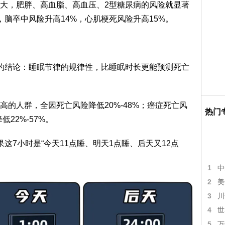
大，肥胖、高血脂、高血压、2型糖尿病的风险就显著
脑卒中风险升高14%，心肌梗死风险升高15%。
的结论：睡眠节律的规律性，比睡眠时长更能预测死亡
的人群，全因死亡风险降低20%-48%；癌症死亡风
热门
低22%-57%。
这7小时是“今天11点睡、明天1点睡、后天又12点
1
中
2
美
3
川
4
世
5
万