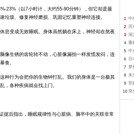
-23%（以7小时计，大约55-90分钟），但它却是最
谢垃圾、修复神经磨损、巩固记忆重塑神经连接。
1
中
2
历
休息变成无效睡眠。身体虽然躺在床上，神经却在熬夜
3
深
4
重
5
中
脑像生锈的齿轮转不动，心脏像漏拍一样发慌发闷，连
6
日
暴食。
7
梦
8
未
这种行为会把你的生物钟打乱。我们的身体是一台极其
9
官
乱，各种疾病就会找上门。
10
突
的临床证据后指出，睡眠规律性与心脏病、脑卒中的关联非常