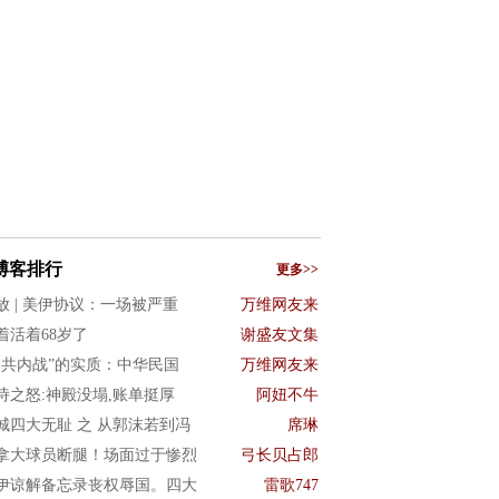
博客排行
更多>>
放 | 美伊协议：一场被严重
万维网友来
着活着68岁了
谢盛友文集
国共内战”的实质：中华民国
万维网友来
诗之怒:神殿没塌,账单挺厚
阿妞不牛
城四大无耻 之 从郭沫若到冯
席琳
拿大球员断腿！场面过于惨烈
弓长贝占郎
伊谅解备忘录丧权辱国。四大
雷歌747