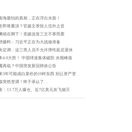
南海最怕的真相，正在浮出水面！
史即将重演？官媒文章惊人弦外之音
渊就在脚下！党媒连发三文不寒而栗
磅爆料：习近平正在为大战做准备
央定调：这三类人员不允许弹性延迟退休
本4:0大胜！ 中国球迷集体破防 央视峰值
魇再临？中国突发新冠肺炎公告
来3年可能成白菜价的10样东西 别让资产变
媒突然变调！终于承认了…
发：13.7万人爆仓、近7亿美元灰飞烟灭