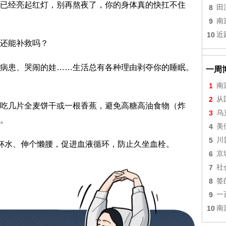
已经亮起红灯，别再熬夜了，你的身体真的快扛不住
8
田
9
南
10
近
还能补救吗？
病患、哭闹的娃……生活总有各种理由剥夺你的睡眠。
一周
1
南
2
从
吃几片全麦饼干或一根香蕉，避免高糖高油食物（炸
3
乌
。
4
美
5
川
杯水、伸个懒腰，促进血液循环，防止久坐血栓。
6
京
7
社
8
签
9
一
10
南