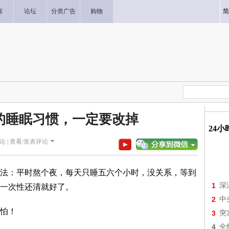
客
论坛
分类广告
购物
简
的睡眠习惯，一定要改掉
24
论 |
查看/发表评论
法：平时熬个夜，每天只睡五六个小时，没关系，等到
1
深
一次性还清就好了。
2
中
怕！
3
突
4
全