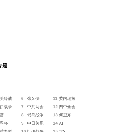
专题
6
11
美冷战
张又侠
委内瑞拉
7
12
伊战争
中共两会
四中全会
8
13
普
俄乌战争
何卫东
9
14
界杯
中日关系
AI
10
15
维专栏
以伊战争
大S