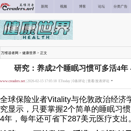
新闻
视频
博客
论坛
分类广告
万维读者网
>
健康世界
> 正文
研究：养成2个睡眠习惯可多活4年 
www.creaders.net
| 2026-02-15 17:05:18 ETtoday |
0
条评论 |
查看/发表评论
全球保险业者Vitality与伦敦政治经
究显示，只要掌握2个简单的睡眠习
4年，每年还可省下287美元医疗支出