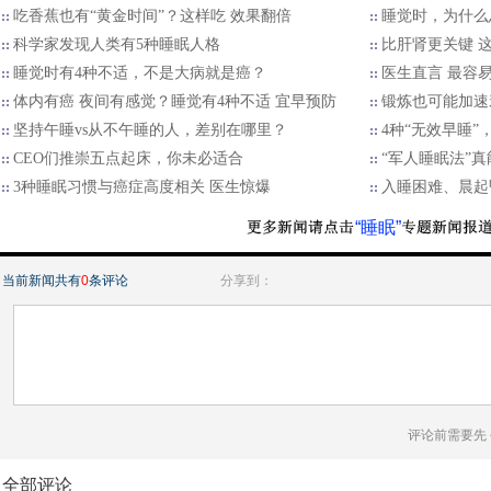
吃香蕉也有“黄金时间”？这样吃 效果翻倍
睡觉时，为什么
科学家发现人类有5种睡眠人格
比肝肾更关键 这
睡觉时有4种不适，不是大病就是癌？
医生直言 最容
体内有癌 夜间有感觉？睡觉有4种不适 宜早预防
锻炼也可能加速
坚持午睡vs从不午睡的人，差别在哪里？
4种“无效早睡
CEO们推崇五点起床，你未必适合
“军人睡眠法”
3种睡眠习惯与癌症高度相关 医生惊爆
入睡困难、晨起
“睡眠”
当前新闻共有
0
条评论
分享到：
评论前需要先
全部评论