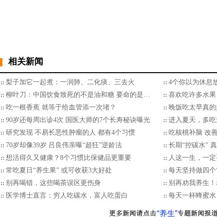
相关新闻
梨子加它一起煮：一润肺、二化痰、三去火
4个你以为休息
柳叶刀：中国饮食致死的不是油和糖 要命的是…
喜欢吃许多水果 
吃一根香蕉 就等于给血管添一次堵？
晚饭吃太早真的
90岁还每周出诊4次 国医大师的7个长寿秘诀曝光
进入夏天，多吃这
研究发现 不易长恶性肿瘤的人 都有4个习惯
吃核桃补脑 改
70岁却像39岁 吕良伟亲曝“超狂”逆龄法
长期“控碳水”
想活得久又健康？8个习惯比保健品更重要
人这一生，一定
常吃夏日“养生果” 或可收获3大好处
每天坚持做四个
别再喝错，这些喝茶误区更伤身
别再劝我养生！
医学博士直言：穷人吃碳水，富人吃蛋白
每天一杯蜂蜜水
“养生”