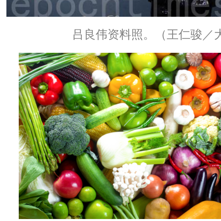
吕良伟资料照。（王仁骏／