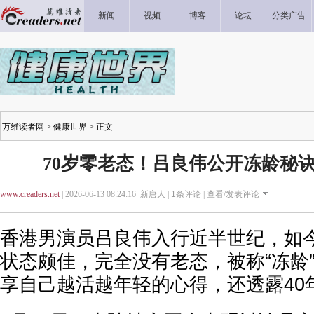
新闻
视频
博客
论坛
分类广告
万维读者网
>
健康世界
> 正文
70岁零老态！吕良伟公开冻龄秘诀
www.creaders.net
| 2026-06-13 08:24:16 新唐人 |
1
条评论 |
查看/发表评论
香港男演员吕良伟入行近半世纪，如今
状态颇佳，完全没有老态，被称“冻龄
享自己越活越年轻的心得，还透露40