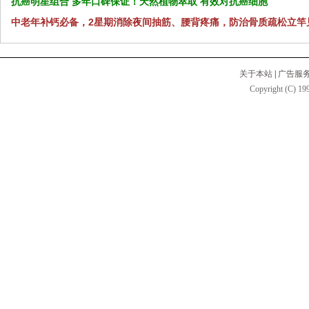
抗癌明星组合 多年口碑保证！天然植物萃取 有效对抗癌细胞
中老年补钙必备，2星期消除夜间抽筋、腰背疼痛，防治骨质疏松立竿
关于本站
|
广告服
Copyright (C) 199