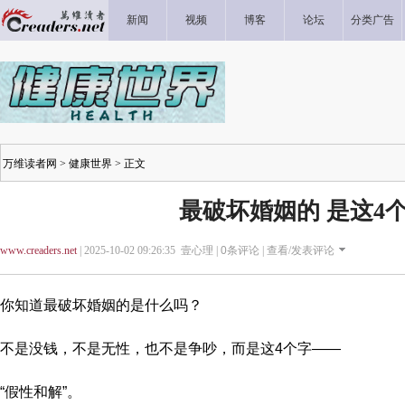
新闻
视频
博客
论坛
分类广告
万维读者网
>
健康世界
> 正文
最破坏婚姻的 是这4
www.creaders.net
| 2025-10-02 09:26:35 壹心理 |
0
条评论 |
查看/发表评论
你知道最破坏婚姻的是什么吗？
不是没钱，不是无性，也不是争吵，而是这4个字——
“假性和解”。