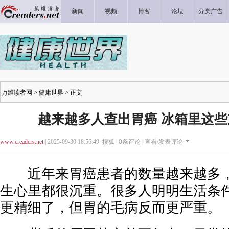
新闻
视频
博客
论坛
分类广告
万维读者网
>
健康世界
> 正文
越来越多人查出胃癌 冰箱里这
www.creaders.net
| 2025-09-30 18:56:49 搜狐 |
0
条评论 |
查看/发表评论
近年来胃癌患者的数量越来越多，
生心里都很沉重。很多人明明生活条
更精细了，但胃的毛病反而更严重。