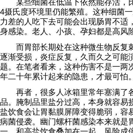
某些细菌在低温下依然能存活，比
4摄氏度环境里仍能繁殖。这种细菌
力差的人吃下去可能会出现肠胃不适
身感染。老人、小孩、孕妇都是高风
而胃部长期处在这种微生物反复刺
逐渐受损，炎症反复，久而久之可能
题。在笔者看来，这种伤害不是一两
年二十年累计起来的隐患，才最可怕
再者，很多人冰箱里常年塞满了各
品。腌制品里盐分过高，本身就容易
盐饮食会让胃黏膜屏障变得脆弱，容
病菌侵袭。幽门螺杆菌感染本来就是
一，和高盐饮食叠加在一起，风险成