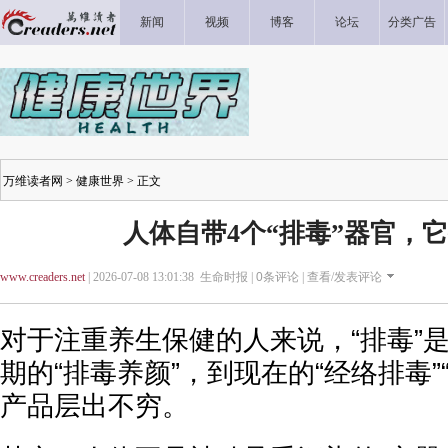
新闻
视频
博客
论坛
分类广告
万维读者网
>
健康世界
> 正文
人体自带4个“排毒”器官，
www.creaders.net
| 2026-07-08 13:01:38 生命时报 |
0
条评论 |
查看/发表评论
对于注重养生保健的人来说，“排毒”
期的“排毒养颜”，到现在的“经络排毒”
产品层出不穷。