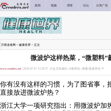
新闻
视频
博客
论坛
分类广告
万维读者网
>
健康世界
> 正文
微波炉这样热菜，“微塑料”飙
www.creaders.net
| 2026-07-07 15:29:57 大众卫生报社 |
0
条评论 |
查看/发表评论
你有没有这样的习惯，为了图省事，
直接放进微波炉热？
浙江大学一项研究指出：用微波炉加