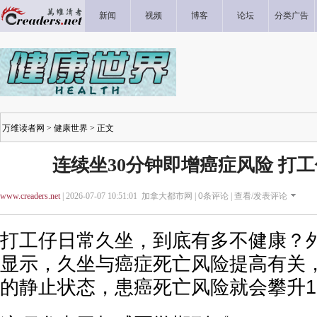
新闻
视频
博客
论坛
分类广告
万维读者网
>
健康世界
> 正文
连续坐30分钟即增癌症风险 打
www.creaders.net
| 2026-07-07 10:51:01 加拿大都市网 |
0
条评论 |
查看/发表评论
打工仔日常久坐，到底有多不健康？
显示，久坐与癌症死亡风险提高有关
的静止状态，患癌死亡风险就会攀升1