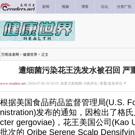
新闻
视频
博客
论坛
分类广告
万维读者网
>
健康世界
> 正文
遭细菌污染花王洗发水被召回 严
www.creaders.net
| 2026-07-06 20:18:19 加拿大新闻网 |
0
条评论 |
查看/发表评论
根据美国食品药品监督管理局(U.S. Food 
nistration)发布的通知，因检出了格氏广
cter gergoviae)，花王美国公司(Ka
批次的 Oribe Serene Scalp Densifyi