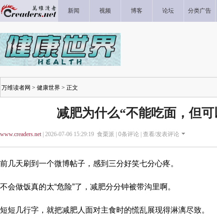
新闻
视频
博客
论坛
分类广告
万维读者网
>
健康世界
> 正文
减肥为什么“不能吃面，但可
www.creaders.net
| 2026-07-06 15:29:19 食栗派 |
0
条评论 |
查看/发表评论
前几天刷到一个微博帖子，感到三分好笑七分心疼。
不会做饭真的太“危险”了，减肥分分钟被带沟里啊。
短短几行字，就把减肥人面对主食时的慌乱展现得淋漓尽致。