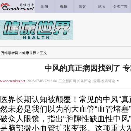
新闻
视频
博客
论坛
分类广告
万维读者网
>
健康世界
> 正文
中风的真正病因找到了 
www.creaders.net
| 2026-07-05 22:16:04 三立新闻网 |
0
条评论 |
查看/发表评论
医界长期认知被颠覆！常见的中风“真
然未必是我们以为的大血管“血管堵塞
破众人眼镜，指出“腔隙性缺血性中风
是脑部微小血管扩张变形。这项重大