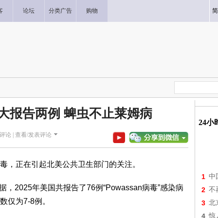
客
论坛
分类广告
购物
简
拿大报告两例 蜱虫不止莱姆病
24
评论 |
查看/发表评论
毒，正在引起北美公共卫生部门的关注。
1
中
2025年美国共报告了76例“Powassan病毒”感染病
2
不
仅为7-8例。
3
北
4
惊