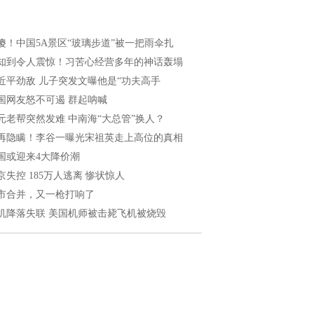
傻！中国5A景区“玻璃步道”被一把雨伞扎
知到令人震惊！习苦心经营多年的神话轰塌
近平劲敌 儿子突发文曝他是“功夫高手
国网友怒不可遏 群起呐喊
元老帮突然发难 中南海“大总管”换人？
再隐瞒！李谷一曝光宋祖英走上高位的真相
国或迎来4大降价潮
京失控 185万人逃离 惨状惊人
市合并，又一枪打响了
机降落失联 美国机师被击毙飞机被烧毁