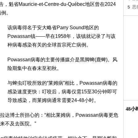
auricie-et-Centre-du-Québec地区曾在2024
5
恶
病例。
该病毒得名于安大略省Parry Sound地区的
Powassan镇——早在1958年，该镇就记录了与该
种病毒感染有关的全球首宗死亡病例。
Powassan病毒的主要传播媒介是黑脚蜱(鹿蜱)。风
险期集中在春末至初秋。
与蜱虫叮咬所致的“莱姆病”相比，Powassan病毒的
感染速度更快：叮咬后，病毒仅需15至30分钟即可
导致感染，而莱姆病通常需要24-48小时。
48
达博士所担心的：“相比莱姆病，Powassan病毒更危
来不及去医院。”