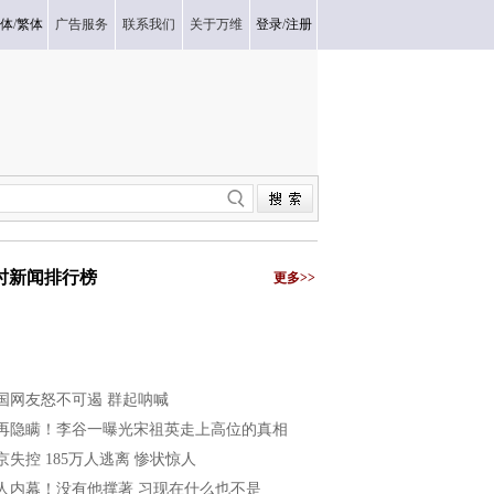
体
/
繁体
广告服务
联系我们
关于万维
登录
/
注册
小时新闻排行榜
更多>>
国网友怒不可遏 群起呐喊
再隐瞒！李谷一曝光宋祖英走上高位的真相
京失控 185万人逃离 惨状惊人
人内幕！没有他撑著 习现在什么也不是