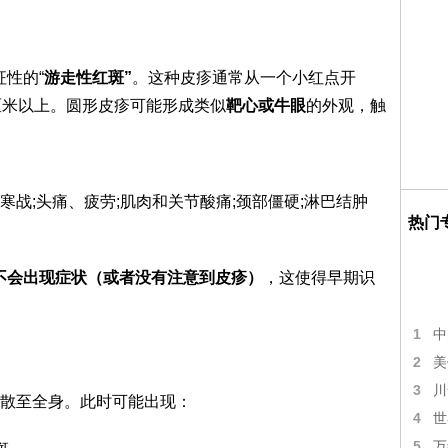
征性的“
游走性红斑”
。这种皮疹通常从一个小红点开
厘米以上。圆形皮疹可能形成类似
靶心或牛眼
的外观，触
战;头痛、疲劳;肌肉和关节酸痛;颈部僵硬;淋巴结肿
热门
不会出现症状（或者没有注意到皮疹）
，这使得早期识
1
中
2
美
3
川
散至全身。此时可能出现：
4
世
5
万