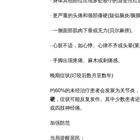
· 身体其他部位出现多处较小的游走性红
· 更严重的头痛和颈部僵硬(疑似脑炎/脑
· 一侧面部肌肉下垂或无力(贝尔麻痹)。
· 心脏不适，如心悸、心律不齐或头晕(
· 手脚出现疼痛、麻木或刺痛感。
晚期症状(叮咬后数月至数年)
约60%的未经治疗患者会发展为关节炎
硬
，症状可能反复发作。其中少数患者还
或四肢神经痛。
加强防范
当局提醒居民：