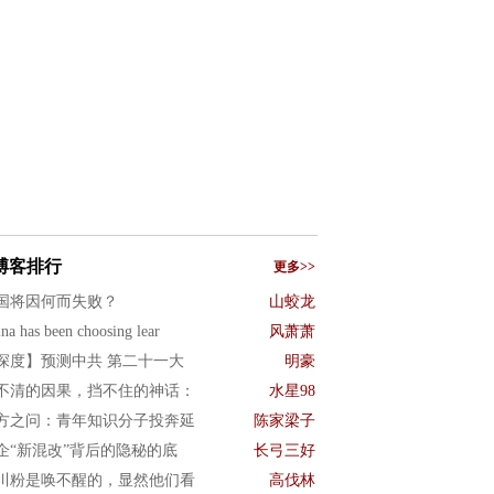
博客排行
更多>>
国将因何而失败？
山蛟龙
na has been choosing lear
风萧萧
深度】预测中共 第二十一大
明豪
不清的因果，挡不住的神话：
水星98
方之问：青年知识分子投奔延
陈家梁子
企“新混改”背后的隐秘的底
长弓三好
川粉是唤不醒的，显然他们看
高伐林