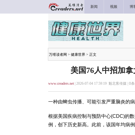
新闻
视频
博
万维读者网
>
健康世界
> 正文
美国76人中招加
www.creaders.net
| 2026-07-04 17:59:19 魁北客传媒 |
0
条
一种由蜱虫传播、可能引发严重脑炎的病
根据美国疾病控制与预防中心(CDC)的数据，
例，创下历史新高。此前，该国年均病例数