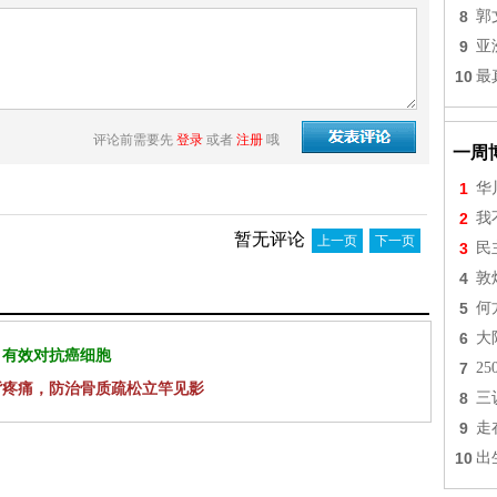
8
郭
9
亚
10
最
评论前需要先
登录
或者
注册
哦
一周
1
华
2
我
暂无评论
上一页
下一页
3
民
4
敦
5
何
6
大
 有效对抗癌细胞
7
2
背疼痛，防治骨质疏松立竿见影
8
三
9
走
10
出