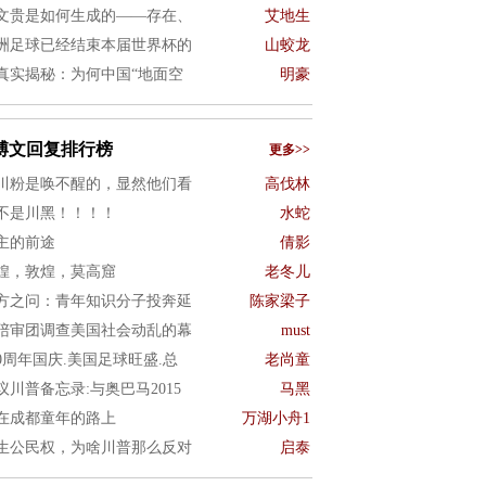
文贵是如何生成的——存在、
艾地生
洲足球已经结束本届世界杯的
山蛟龙
真实揭秘：为何中国“地面空
明豪
博文回复排行榜
更多>>
川粉是唤不醒的，显然他们看
高伐林
不是川黑！！！！
水蛇
主的前途
倩影
煌，敦煌，莫高窟
老冬儿
方之问：青年知识分子投奔延
陈家梁子
陪审团调查美国社会动乱的幕
must
50周年国庆.美国足球旺盛.总
老尚童
议川普备忘录:与奥巴马2015
马黑
在成都童年的路上
万湖小舟1
生公民权，为啥川普那么反对
启泰