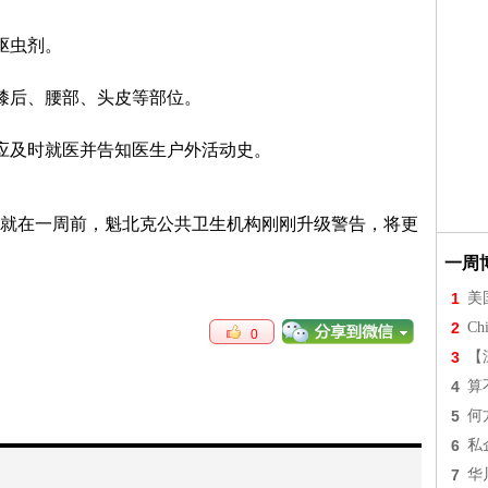
驱虫剂。
、膝后、腰部、头皮等部位。
，应及时就医并告知医生户外活动史。
就在一周前，魁北克公共卫生机构刚刚升级警告，将更
一周
1
美
2
Chi
0
3
【
4
算
5
何
6
私
7
华