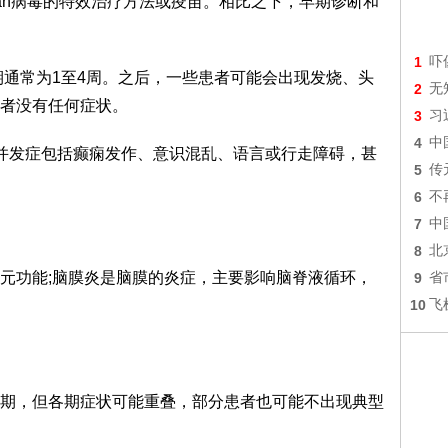
san病毒的特效治疗方法或疫苗。相比之下，早期诊断和
1
吓
潜伏期通常为1至4周。之后，一些患者可能会出现发烧、头
2
无
者没有任何症状。
3
习
4
中
其并发症包括癫痫发作、意识混乱、语言或行走障碍，甚
5
传
6
不
7
中
8
北
元功能;脑膜炎是脑膜的炎症，主要影响脑脊液循环，
9
省
10
飞
期，但各期症状可能重叠，部分患者也可能不出现典型