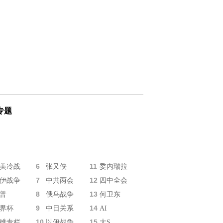
专题
6
11
美冷战
张又侠
委内瑞拉
7
12
伊战争
中共两会
四中全会
8
13
普
俄乌战争
何卫东
9
14
界杯
中日关系
AI
10
15
维专栏
以伊战争
大S