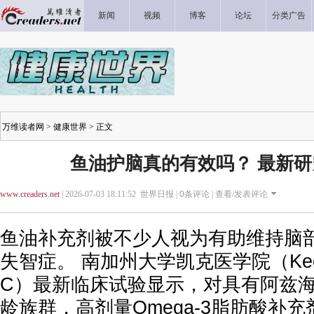
新闻
视频
博客
论坛
分类广告
万维读者网
>
健康世界
> 正文
鱼油护脑真的有效吗？ 最新
www.creaders.net
| 2026-07-03 18:11:52 世界日报 |
0
条评论 |
查看/发表评论
鱼油补充剂被不少人视为有助维持脑
失智症。 南加州大学凯克医学院（Keck Me
C）最新临床试验显示，对具有阿兹
龄族群，高剂量Omega-3脂肪酸补