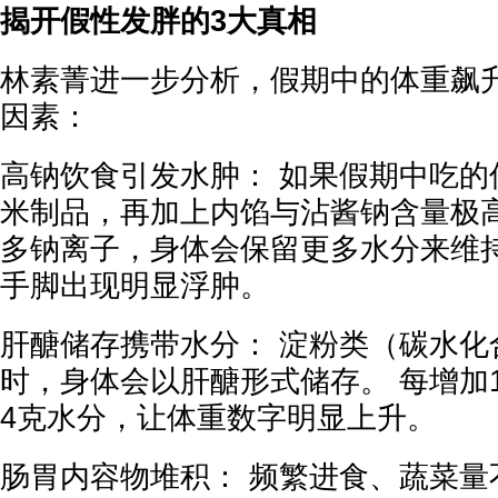
揭开假性发胖的3大真相
林素菁进一步分析，假期中的体重飙
因素：
高钠饮食引发水肿： 如果假期中吃的
米制品，再加上内馅与沾酱钠含量极高
多钠离子，身体会保留更多水分来维
手脚出现明显浮肿。
肝醣储存携带水分： 淀粉类（碳水化
时，身体会以肝醣形式储存。 每增加
4克水分，让体重数字明显上升。
肠胃内容物堆积： 频繁进食、蔬菜量