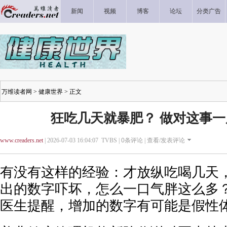
新闻
视频
博客
论坛
分类广告
万维读者网
>
健康世界
> 正文
狂吃几天就暴肥？ 做对这事
www.creaders.net
| 2026-07-03 16:04:07 TVBS |
0
条评论 |
查看/发表评论
有没有这样的经验：才放纵吃喝几天
出的数字吓坏，怎么一口气胖这么多？
医生提醒，增加的数字有可能是假性