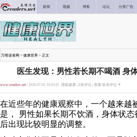
新闻
视频
博客
论坛
分类广告
万维读者网
>
健康世界
> 正文
医生发现：男性若长期不喝酒 身
www.creaders.net
| 2026-07-01 16:03:01 搜狐健康 |
2
条评论 |
查看/发表评论
在近些年的健康观察中，一个越来越
是， 男性如果长期不饮酒，身体状态
后出现比较明显的调整。