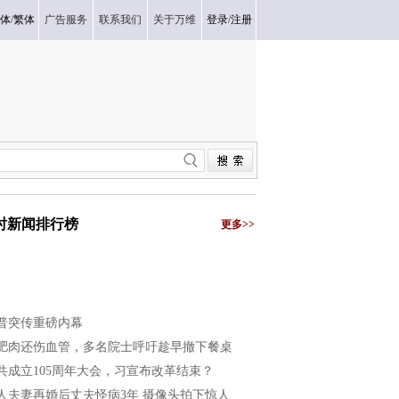
体
/
繁体
广告服务
联系我们
关于万维
登录
/
注册
小时新闻排行榜
更多>>
普突传重磅内幕
肥肉还伤血管，多名院士呼吁趁早撤下餐桌
共成立105周年大会，习宣布改革结束？
人夫妻再婚后丈夫怪病3年 摄像头拍下惊人