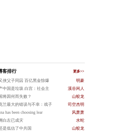
博客排行
更多>>
又侠父子同囚 百亿黑金惊爆
明豪
产中国是垃圾.白宫：社会主
溪谷闲人
国将因何而失败？
山蛟龙
克兰最大的错误与不幸：戏子
司空杰明
na has been choosing lear
风萧萧
洲白左已成灾
水蛇
还是低估了中共国
山蛟龙