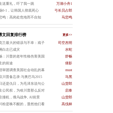
生送重礼，吓了我一跳
万湖小舟1
场0-1，让韩国人彻底死心
弓长贝占郎
悲鸣：高岗处危地而不自知
马悲鸣
博文回复排行榜
更多>>
克兰最大的错误与不幸：戏子
司空杰明
洲白左已成灾
水蛇
畅：川普的老年性格伤害美国
舒畅
主的前途
倩影
陪审团调查美国社会动乱的幕
must
议川普备忘录:与奥巴马2015
马黑
日还是仇日，为毛泽东说句公
山货郎
生公民权，为啥川普那么反对
启泰
京撞机，俄乌战争, AI前景
山货郎
川粉是唤不醒的，显然他们看
高伐林