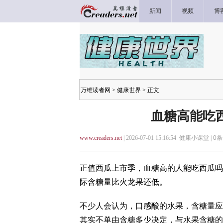
新闻
视频
博
万维读者网
>
健康世界
> 正文
血糖高能吃
www.creaders.net
| 2026-07-01 15:16:54 健康小课堂 |
0
条
正值西瓜上市季，血糖高的人能吃西瓜吗
际含糖量比火龙果还低。
不少人会认为，口感酸的水果，含糖量应
其实不单由含糖多少决定，与水果含糖的