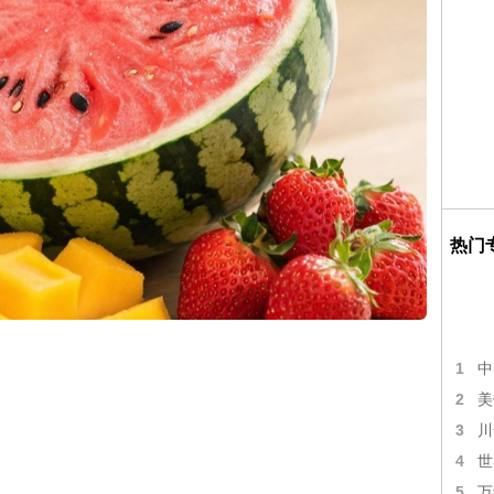
热门
1
中
2
美
3
川
4
世
5
万