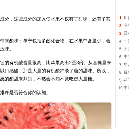
1
川
成分，这些成分的加入使水果不仅有了甜味，还有了其
2
突
3
日
带来酸味；单宁包括多酚化合物，在水果中含量少，会
4
一
涩味。
5
比
6
中
它的有机酸含量很高，比苹果高出2至3倍。从含糖量来
7
华
所以口感酸，那是大量的有机酸冲淡了糖的甜味。所以，
8
普
感的酸甜来判别，不然会不知不觉吃进大量糖。
9
4
10
中
排序是否符合你的认知。