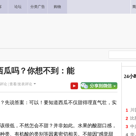
客
论坛
分类广告
购物
简
西瓜吗？你想不到：能
24
评论 |
查看/发表评论
？先说答案：可以！要知道西瓜不仅甜得理直气壮，实
1
川
2
比
该很低，不然怎会不甜？并非如此。水果的酸甜口感，
3
中
种类、有机酸的类别等因素密切相关。不能因“感觉甜
4
华