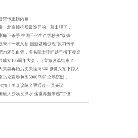
普突传重磅内幕
发！北京撞机后最诡异的一幕出现了…
本痛下杀手 中国千亿生产线秒变“废铁”
波未平一波又起 国航基地惊现“反习传单
肥肉还伤血管，多名院士呼吁趁早撤下餐桌
共成立105周年大会，习宣布改革结束？
人夫妻再婚后丈夫怪病3年 摄像头拍下惊人
京当众宣称包围5000乌军 全场沉默…
20对0！美众议院全票通过一项决议
国最大沙漠发洪水 这世界越来越“古怪”