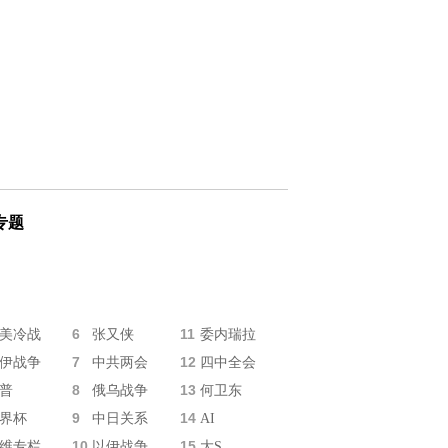
专题
6
11
美冷战
张又侠
委内瑞拉
7
12
伊战争
中共两会
四中全会
8
13
普
俄乌战争
何卫东
9
14
界杯
中日关系
AI
10
15
维专栏
以伊战争
大S