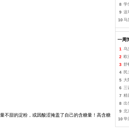
8
学
9
这
10
马
一周
1
乌
2
欧
3
舒
4
民
5
大
6
三
7
精
8
出
9
北
量不甜的淀粉，或因酸涩掩盖了自己的含糖量！高含糖
10
华