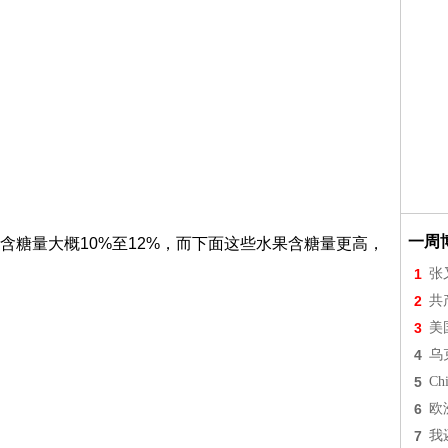
一周
含糖量大概10%至12%，而下面这些水果含糖量更高，
1
张
2
共
3
美
4
乌
5
Chi
6
欧
7
我