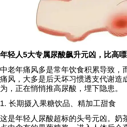
年轻人5大专属尿酸飙升元凶，比高
中老年痛风多是常年饮食积累导致，
痛风，大多是后天坏习惯透支代谢造
为，正在悄悄推高尿酸，埋下隐患。
1. 长期摄入果糖饮品、精加工甜食
这是年轻人尿酸超标的头号元凶。奶