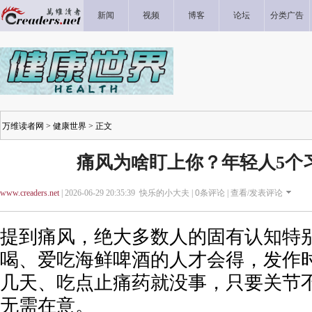
新闻
视频
博客
论坛
分类广告
万维读者网
>
健康世界
> 正文
痛风为啥盯上你？年轻人5个
www.creaders.net
| 2026-06-29 20:35:39 快乐的小大夫 |
0
条评论 |
查看/发表评论
提到痛风，绝大多数人的固有认知特
喝、爱吃海鲜啤酒的人才会得，发作
几天、吃点止痛药就没事，只要关节
无需在意。