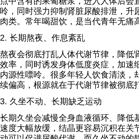
点中含有的果葡糖浆，进入人体后会
呤，同时强力抑制肾脏尿酸排泄，升
肉类。常年喝甜饮，是当代青年无痛
2. 长期熬夜、作息紊乱
熬夜会彻底打乱人体代谢节律，降低
效率，同时诱发身体低度炎症，加速
内源性嘌呤。很多年轻人饮食清淡，
续偏高，根源就在于代谢节律被彻底
3. 久坐不动、长期缺乏运动
长期久坐会减慢全身血液循环、降低
速度大幅放缓，结晶更容易沉积在关
动可以促进尿酸代谢，而久坐不动的