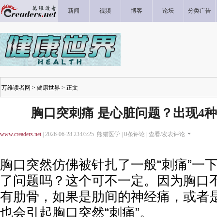
新闻
视频
博客
论坛
分类广告
万维读者网
>
健康世界
> 正文
胸口突刺痛 是心脏问题？出现4种
www.creaders.net
| 2026-06-28 23:03:25 熊猫医学 |
0
条评论 |
查看/发表评论
胸口突然仿佛被针扎了一般“刺痛”一
了问题吗？这个可不一定。因为胸口
有肋骨，如果是肋间的神经痛，或者
也会引起胸口突然“刺痛”。