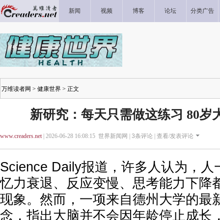
新闻
视频
博客
论坛
分类广告
万维读者网
>
健康世界
> 正文
新研究：每天只需做这练习 80岁
www.creaders.net
| 2026-06-28 16:08:15 世界新闻网 |
3
条评论 |
查看/发表评论
Science Daily报道，许多人认为
忆力衰退、反应变慢、思考能力下降
现象。然而，一项来自德州大学的最
念，指出大脑并不会因年龄停止成长，