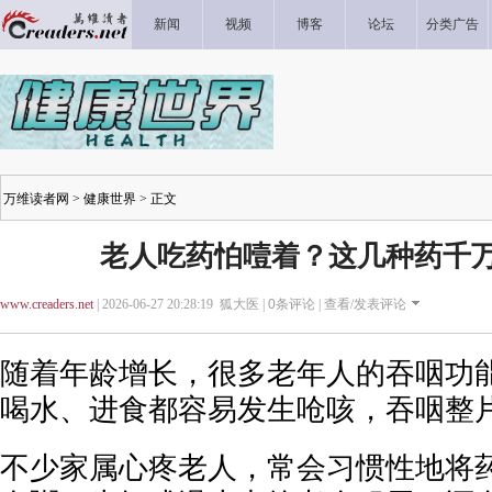
新闻
视频
博客
论坛
分类广告
万维读者网
>
健康世界
> 正文
老人吃药怕噎着？这几种药千
www.creaders.net
| 2026-06-27 20:28:19 狐大医 |
0
条评论 |
查看/发表评论
随着年龄增长，很多老年人的吞咽功
喝水、进食都容易发生呛咳，吞咽整
不少家属心疼老人，常会习惯性地将