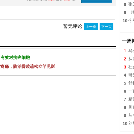
8
张
9
《
10
今
暂无评论
上一页
下一页
一周
1
乌
 有效对抗癌细胞
2
从
背疼痛，防治骨质疏松立竿见影
3
社
4
研
5
舒
6
一
7
精
8
川
9
从
10
刘