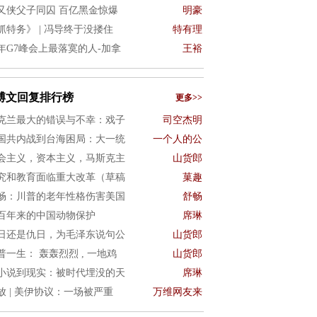
又侠父子同囚 百亿黑金惊爆
明豪
抓特务》 | 冯导终于没搂住
特有理
年G7峰会上最落寞的人-加拿
王裕
博文回复排行榜
更多>>
克兰最大的错误与不幸：戏子
司空杰明
国共内战到台海困局：大一统
一个人的公
会主义，资本主义，马斯克主
山货郎
究和教育面临重大改革（草稿
菓趣
畅：川普的老年性格伤害美国
舒畅
百年来的中国动物保护
席琳
日还是仇日，为毛泽东说句公
山货郎
普一生： 轰轰烈烈 , 一地鸡
山货郎
小说到现实：被时代埋没的天
席琳
放 | 美伊协议：一场被严重
万维网友来