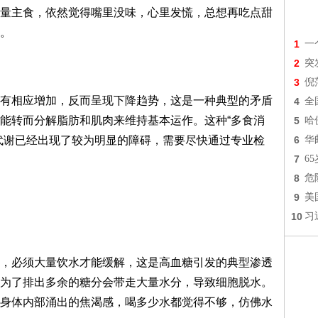
量主食，依然觉得嘴里没味，心里发慌，总想再吃点甜
。
1
一
2
突
3
倪
有相应增加，反而呈现下降趋势，这是一种典型的矛盾
4
全
能转而分解脂肪和肌肉来维持基本运作。这种“多食消
5
哈
代谢已经出现了较为明显的障碍，需要尽快通过专业检
6
华
7
6
8
危
9
美
10
习
，必须大量饮水才能缓解，这是高血糖引发的典型渗透
为了排出多余的糖分会带走大量水分，导致细胞脱水。
身体内部涌出的焦渴感，喝多少水都觉得不够，仿佛水