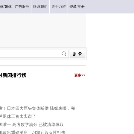
体
/
繁体
广告服务
联系我们
关于万维
登录
/
注册
小时新闻排行榜
更多>>
发！日本四大巨头集体断供 陆媒哀嚎：完
萍退休工资太离谱了
国唯一 高考数学满分 已被清华录取
邮放出重磅消息，习将迎毁灭性打击