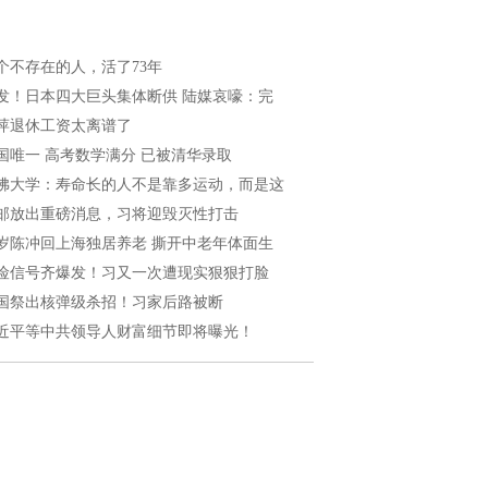
个不存在的人，活了73年
发！日本四大巨头集体断供 陆媒哀嚎：完
萍退休工资太离谱了
国唯一 高考数学满分 已被清华录取
佛大学：寿命长的人不是靠多运动，而是这
邮放出重磅消息，习将迎毁灭性打击
5岁陈冲回上海独居养老 撕开中老年体面生
险信号齐爆发！习又一次遭现实狠狠打脸
国祭出核弹级杀招！习家后路被断
近平等中共领导人财富细节即将曝光！