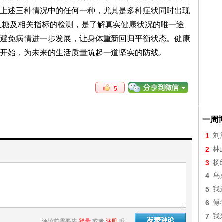
上述三种情况中的任何一种，尤其是多种症状同时出现
血糖及相关指标的检测，是了解真实健康状况的唯一途
避免病情进一步发展，让身体重新回归平衡状态。健康
开始，为未来的生活质量筑起一道坚实的防线。
5
一周
1
刘
2
林
3
杨
4
乌
5
我
6
傅
7
我
评论前需要先
登录
或者
注册
哦