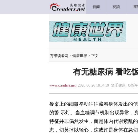
新闻
视频
博
万维读者网
>
健康世界
> 正文
有无糖尿病 看吃
www.creaders.net
| 2026-06-26 18:34:59 复禾健康 |
0
条评
餐桌上的细微举动往往藏着身体发出的信
的警.示灯。当血糖调节机制出现异常，
特征并非偶然发生，而是体内代谢紊乱的
态，切莫掉以轻心，这或许是身体在急切