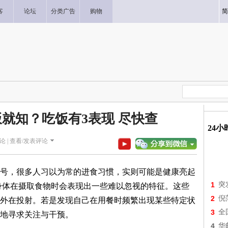
客
论坛
分类广告
购物
简
饭就知？吃饭有3表现 尽快查
24
论 |
查看/发表评论
号，很多人习以为常的进食习惯，实则可能是健康亮起
1
突
身体在摄取食物时会表现出一些难以忽视的特征。这些
2
倪
外在投射。若是发现自己在用餐时频繁出现某些特定状
3
全
地寻求关注与干预。
4
华