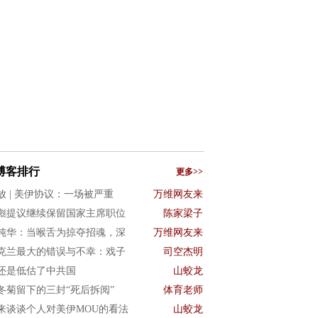
博客排行
更多>>
放 | 美伊协议：一场被严重
万维网友来
彪提议继续保留国家主席职位
陈家梁子
纯华：当喉舌为掠夺招魂，深
万维网友来
克兰最大的错误与不幸：戏子
司空杰明
还是低估了中共国
山蛟龙
冬菊留下的三封“死后拆阅”
体育老师
来谈谈个人对美伊MOU的看法
山蛟龙