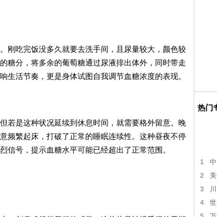
。刚吃完饭没多久就要去洗手间，且尿量较大，颜色较
的糖分，将多余的葡萄糖通过尿液排出体外，同时带走
响生活节奏，更是身体试图自我调节血糖浓度的表现。
热门
但若是这种状况延续到休息时间，就需要格外留意。晚
意频繁起床，打破了正常的睡眠连续性。这种昼夜不停
烈信号，提示血糖水平可能已经超出了正常范围。
1
中
2
美
3
川
4
世
5
万