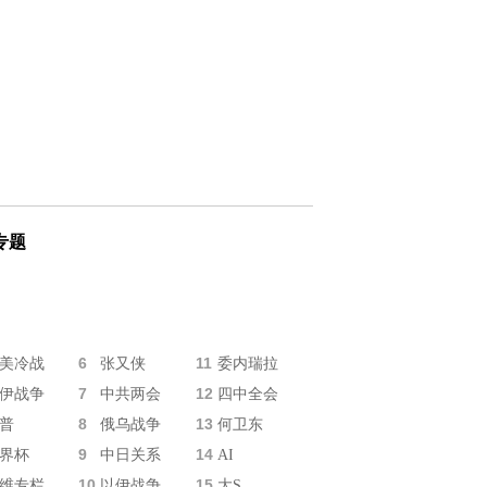
专题
6
11
美冷战
张又侠
委内瑞拉
7
12
伊战争
中共两会
四中全会
8
13
普
俄乌战争
何卫东
9
14
界杯
中日关系
AI
10
15
维专栏
以伊战争
大S