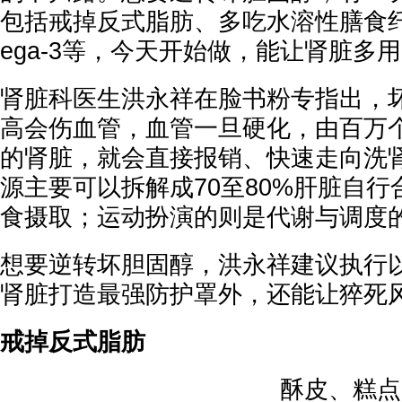
包括戒掉反式脂肪、多吃水溶性膳食
ega-3等，今天开始做，能让肾脏多用
肾脏科医生洪永祥在脸书粉专指出，坏
高会伤血管，血管一旦硬化，由百万
的肾脏，就会直接报销、快速走向洗
源主要可以拆解成70至80%肝脏自行合
食摄取；运动扮演的则是代谢与调度
想要逆转坏胆固醇，洪永祥建议执行以
肾脏打造最强防护罩外，还能让猝死
戒掉反式脂肪
酥皮、糕点