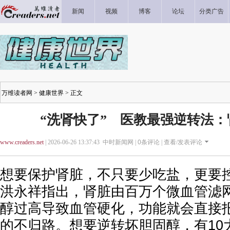
新闻
视频
博客
论坛
分类广告
万维读者网
>
健康世界
> 正文
“洗肾快了” 医教最强逆转法：
www.creaders.net
| 2026-06-26 13:37:43 中时新闻网 |
0
条评论 |
查看/发表评论
想要保护肾脏，不只要少吃盐，更要
洪永祥指出，肾脏由百万个微血管滤
醇过高导致血管硬化，功能就会直接
的不归路。想要逆转坏胆固醇，有10