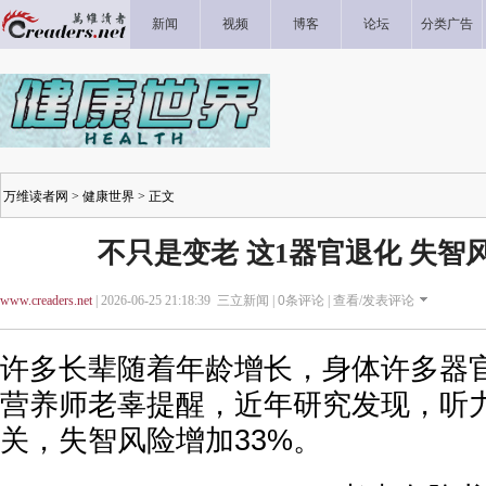
新闻
视频
博客
论坛
分类广告
万维读者网
>
健康世界
> 正文
不只是变老 这1器官退化 失智
www.creaders.net
| 2026-06-25 21:18:39 三立新闻 |
0
条评论 |
查看/发表评论
许多长辈随着年龄增长，身体许多器官
营养师老辜提醒，近年研究发现，听
关，失智风险增加33%。