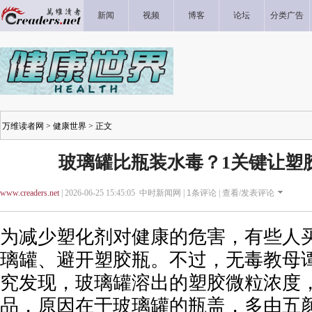
新闻
视频
博客
论坛
分类广告
万维读者网
>
健康世界
> 正文
玻璃罐比瓶装水毒？1关键让塑
www.creaders.net
| 2026-06-25 15:45:05 中时新闻网 |
1
条评论 |
查看/发表评论
为减少塑化剂对健康的危害，有些人
璃罐、避开塑胶瓶。不过，无毒教母
究发现，玻璃罐溶出的塑胶微粒浓度
品，原因在于玻璃罐的瓶盖，多由五