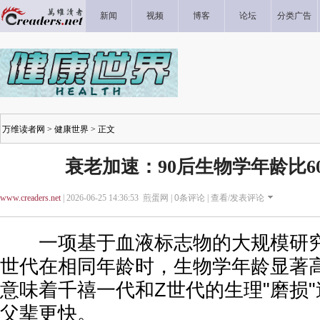
新闻
视频
博客
论坛
分类广告
万维读者网
>
健康世界
> 正文
衰老加速：90后生物学年龄比6
www.creaders.net
| 2026-06-25 14:36:53 煎蛋网 |
0
条评论 |
查看/发表评论
一项基于血液标志物的大规模研究
世代在相同年龄时，生物学年龄显著
意味着千禧一代和Z世代的生理"磨损
父辈更快。