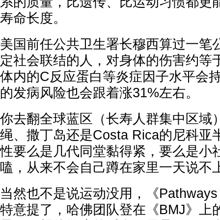
系的质量，比遗传、比运动习惯都更
寿命长度。
美国前任公共卫生署长穆西算过一笔
定社会联结的人，对身体的伤害约等于
体内的C反应蛋白等炎症因子水平会
的发病风险也会跟着涨31%左右。
你去翻全球蓝区（长寿人群集中区域
绳、撒丁岛还是Costa Rica的尼
性要么是几代同堂黏得紧，要么是小
嗑，从来不会自己蹲在家里一天说不
当然也不是说运动没用，《Pathways to 
特意提了，哈佛团队登在《BMJ》上