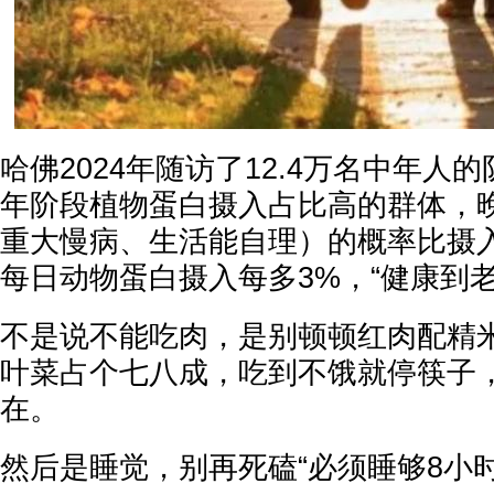
哈佛2024年随访了12.4万名中年人
年阶段植物蛋白摄入占比高的群体，晚
重大慢病、生活能自理）的概率比摄入
每日动物蛋白摄入每多3%，“健康到老
不是说不能吃肉，是别顿顿红肉配精
叶菜占个七八成，吃到不饿就停筷子
在。
然后是睡觉，别再死磕“必须睡够8小