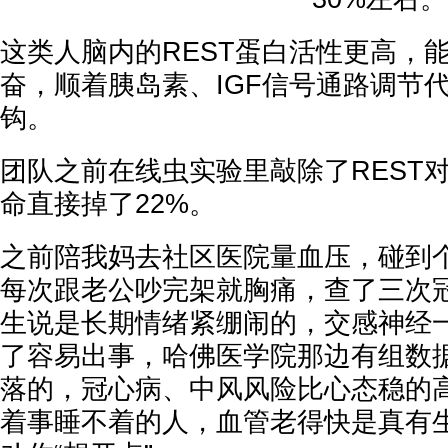
这类人脑内的REST蛋白活性更高，
奋，顺着胰岛素、IGF信号通路调节
钩。
团队之前在线虫实验里敲除了REST
命直接掉了22%。
之前陪我妈去社区医院量血压，碰到个
每次跟老公吵完架就胸痛，查了三次
生说是长期情绪紧绷闹的，交感神经
了容易出事，哈佛医学院那边有组数
落的，冠心病、中风风险比心态稳的高
着事睡不着的人，血管老得快是真有