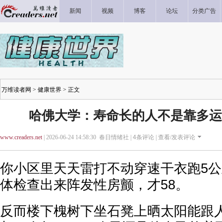
新闻
视频
博客
论坛
分类广告
万维读者网
>
健康世界
> 正文
哈佛大学：寿命长的人不是靠多运
www.creaders.net
| 2026-06-24 14:58:30 春日情绪社 |
4
条评论 |
查看/发表评论
你小区里天天雷打不动穿速干衣跑5
体检查出来阵发性房颤，才58。
反而楼下槐树下坐石凳上晒太阳能跟