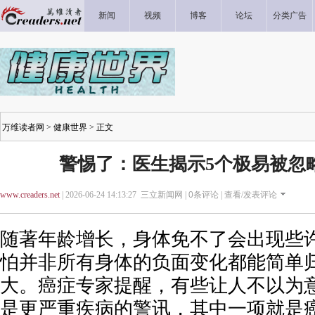
新闻
视频
博客
论坛
分类广告
万维读者网
>
健康世界
> 正文
警惕了：医生揭示5个极易被忽
www.creaders.net
| 2026-06-24 14:13:27 三立新闻网 |
0
条评论 |
查看/发表评论
随著年龄增长，身体免不了会出现些
怕并非所有身体的负面变化都能简单
大。癌症专家提醒，有些让人不以为
是更严重疾病的警讯，其中一项就是