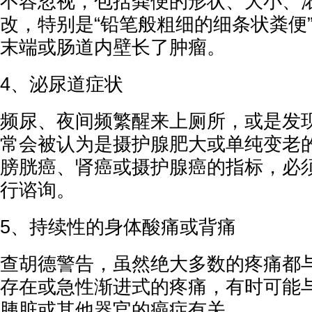
不容忽视，包括粪便的形状、大小、
改，特别是“铅笔般粗细的细条状粪便
末端或肠道内壁长了肿瘤。
4、泌尿道症状
频尿、夜间频繁醒来上厕所，或是发
常会被认为是摄护腺肥大或单纯变老
膀胱癌、肾癌或摄护腺癌的指标，必
行谘询。
5、持续性的身体酸痛或背痛
查胡德警告，虽然绝大多数的疼痛都
存在或急性渐进式的疼痛，有时可能
胰脏或其他器官的癌症有关。