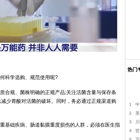
热门
何科学选购、规范使用呢?
质合规、菌株明确的正规产品;关注活菌含量与保存条
以减少胃酸对活菌的破坏。同时，务必通过正规渠道购
1
中
2
美
3
川
重基础疾病、肠道黏膜重度损伤的人群，必须在医生指
4
世
5
万