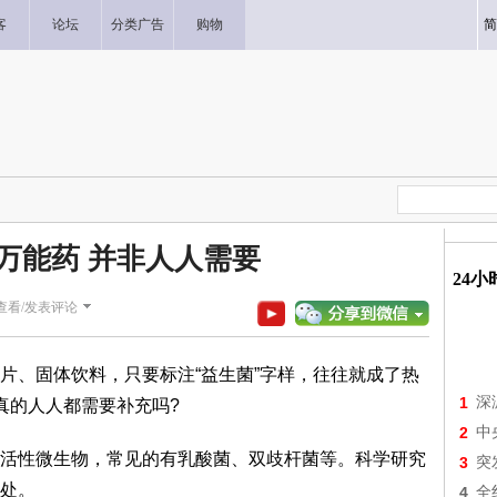
客
论坛
分类广告
购物
简
万能药 并非人人需要
24
查看/发表评论
片、固体饮料，只要标注“益生菌”字样，往往就成了热
1
深
真的人人都需要补充吗?
2
中
活性微生物，常见的有乳酸菌、双歧杆菌等。科学研究
3
突
处。
4
全