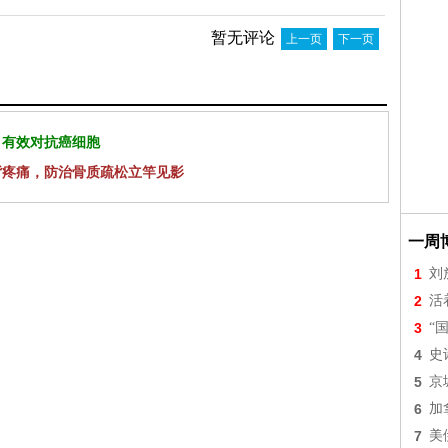
暂无评论
上一页
下一页
 有效对抗癌细胞
背疼痛，防治骨质疏松立竿见影
一周
1
刘
2
活
3
“
4
史
5
京
6
加
7
美