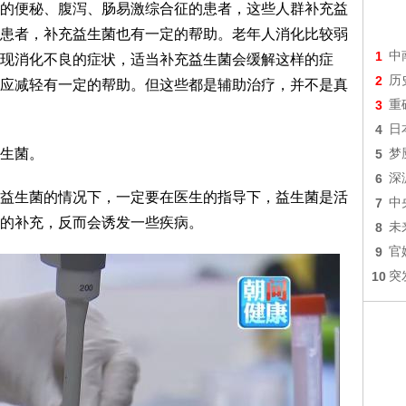
的便秘、腹泻、肠易激综合征的患者，这些人群补充益
患者，补充益生菌也有一定的帮助。老年人消化比较弱
1
中
现消化不良的症状，适当补充益生菌会缓解这样的症
2
历
应减轻有一定的帮助。但这些都是辅助治疗，并不是真
3
重
4
日
生菌。
5
梦
6
深
益生菌的情况下，一定要在医生的指导下，益生菌是活
7
中
的补充，反而会诱发一些疾病。
8
未
9
官
10
突