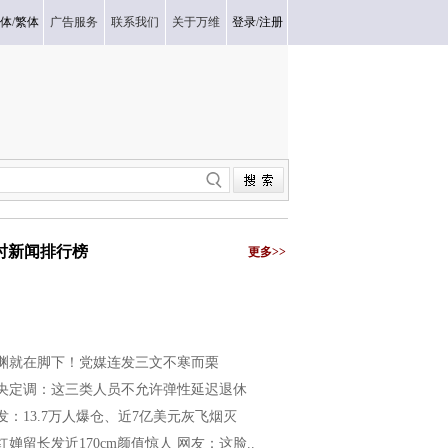
体
/
繁体
广告服务
联系我们
关于万维
登录
/
注册
小时新闻排行榜
更多>>
渊就在脚下！党媒连发三文不寒而栗
央定调：这三类人员不允许弹性延迟退休
发：13.7万人爆仓、近7亿美元灰飞烟灭
红婵留长发近170cm颜值惊人 网友：这脸..