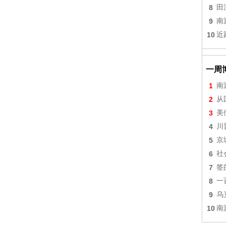
8
田
9
南
10
近
一周
1
南
2
从
3
美
4
川
5
京
6
社
7
签
8
一
9
乌
10
南