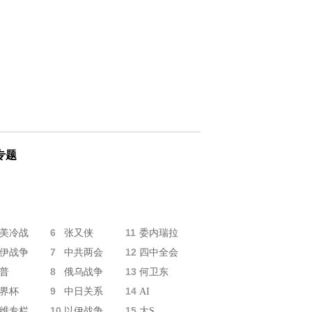
专题
6
11
美冷战
张又侠
委内瑞拉
7
12
伊战争
中共两会
四中全会
8
13
普
俄乌战争
何卫东
9
14
界杯
中日关系
AI
10
15
维专栏
以伊战争
大S