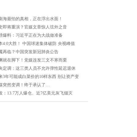
南海最怕的真相，正在浮出水面！
史即将重演？官媒文章惊人弦外之音
磅爆料：习近平正在为大战做准备
本4:0大胜！ 中国球迷集体破防 央视峰值
魇再临？中国突发新冠肺炎公告
渊就在脚下！党媒连发三文不寒而栗
央定调：这三类人员不允许弹性延迟退休
来3年可能成白菜价的10样东西 别让资产变
媒突然变调！终于承认了…
发：13.7万人爆仓、近7亿美元灰飞烟灭