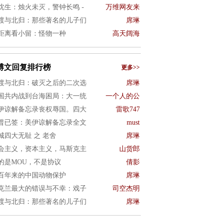
沈生：烛火未灭，警钟长鸣 -
万维网友来
渡与北归：那些著名的儿子们
席琳
距离看小留：怪物一种
高天阔海
博文回复排行榜
更多>>
渡与北归：破灭之后的二次选
席琳
国共内战到台海困局：大一统
一个人的公
伊谅解备忘录丧权辱国。四大
雷歌747
普已签：美伊谅解备忘录全文
must
城四大无耻 之 老舍
席琳
会主义，资本主义，马斯克主
山货郎
的是MOU，不是协议
倩影
百年来的中国动物保护
席琳
克兰最大的错误与不幸：戏子
司空杰明
渡与北归：那些著名的儿子们
席琳