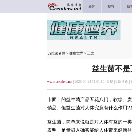
新闻
视频
博
万维读者网
>
健康世界
> 正文
益生菌不是
www.creaders.net
| 2026-06-24 11:01:15 央视 |
0
条评论 |
市面上的益生菌产品五花八门，软糖、麦
销品。但益生菌对人体究竟有什么作用?
益生菌，简单来说就是对人体有益的一类
表明，足量摄入确实能给人体带来健康益