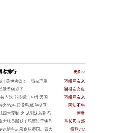
博客排行
更多>>
放 | 美伊协议：一场被严重
万维网友来
着活着68岁了
谢盛友文集
国共内战”的实质：中华民国
万维网友来
诗之怒:神殿没塌,账单挺厚
阿妞不牛
城四大无耻 之 从郭沫若到冯
席琳
拿大球员断腿！场面过于惨烈
弓长贝占郎
伊谅解备忘录丧权辱国。四大
雷歌747