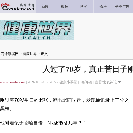
新闻
视频
博客
论坛
分类广告
万维读者网
>
健康世界
> 正文
人过了70岁，真正苦日子
www.creaders.net
| 2026-06-24 14:26:55 健康小课堂 |
0
条评论 |
查看/发表评论
刚过完70岁生日的老张，翻出老同学录，发现通讯录上三分之
黑框。
他对着镜子喃喃自语：“我还能活几年？ ”