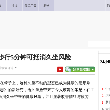
客
论坛
分类广告
购物
简
步行5分钟可抵消久坐风险
24
看/发表评论
椅子上，这种久坐不动的型态已成为健康的隐形杀
1
中
志》的新研究，给久坐族带来了令人鼓舞的消息：在工
2
历
抵消久坐带来的健康风险，并且显著改善情绪与疲劳
3
梦
4
未