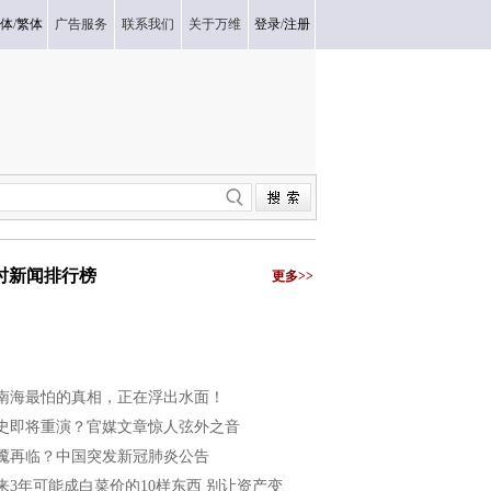
体
/
繁体
广告服务
联系我们
关于万维
登录
/
注册
小时新闻排行榜
更多>>
南海最怕的真相，正在浮出水面！
史即将重演？官媒文章惊人弦外之音
魇再临？中国突发新冠肺炎公告
来3年可能成白菜价的10样东西 别让资产变