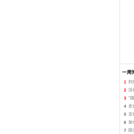
一周
1
刘
2
活
3
“
4
史
5
京
6
加
7
田