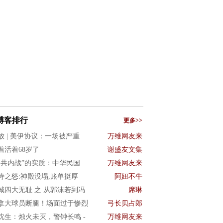
博客排行
更多>>
放 | 美伊协议：一场被严重
万维网友来
着活着68岁了
谢盛友文集
国共内战”的实质：中华民国
万维网友来
诗之怒:神殿没塌,账单挺厚
阿妞不牛
城四大无耻 之 从郭沫若到冯
席琳
拿大球员断腿！场面过于惨烈
弓长贝占郎
沈生：烛火未灭，警钟长鸣 -
万维网友来