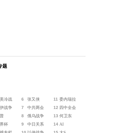
专题
6
11
美冷战
张又侠
委内瑞拉
7
12
伊战争
中共两会
四中全会
8
13
普
俄乌战争
何卫东
9
14
界杯
中日关系
AI
10
15
维专栏
以伊战争
大S