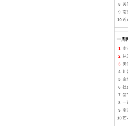
8
美
9
南
10
近
一周
1
南
2
从
3
美
4
川
5
京
6
社
7
签
8
一
9
南
10
艺