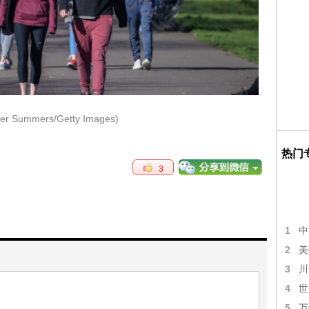
ter Summers/Getty Images)
热门
3
1
中
2
美
3
川
4
世
5
万