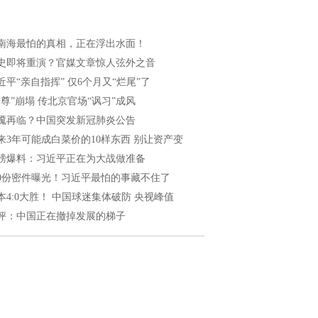
南海最怕的真相，正在浮出水面！
史即将重演？官媒文章惊人弦外之音
近平“亲自指挥” 仅6个月又“烂尾”了
一尊”崩塌 传北京官场“讽习”成风
魇再临？中国突发新冠肺炎公告
来3年可能成白菜价的10样东西 别让资产变
磅爆料：习近平正在为大战做准备
40份密件曝光！习近平最怕的事藏不住了
本4:0大胜！ 中国球迷集体破防 央视峰值
评：中国正在撤掉发展的梯子