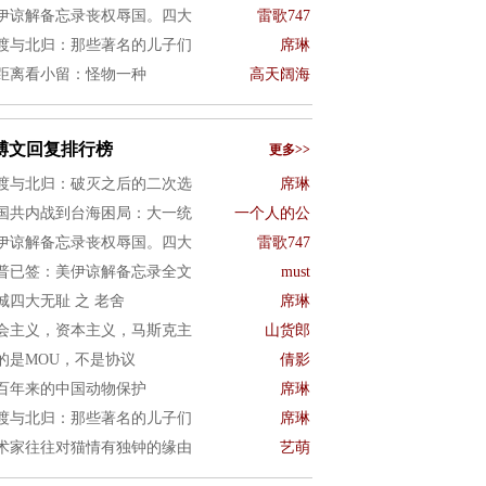
伊谅解备忘录丧权辱国。四大
雷歌747
渡与北归：那些著名的儿子们
席琳
距离看小留：怪物一种
高天阔海
博文回复排行榜
更多>>
渡与北归：破灭之后的二次选
席琳
国共内战到台海困局：大一统
一个人的公
伊谅解备忘录丧权辱国。四大
雷歌747
普已签：美伊谅解备忘录全文
must
城四大无耻 之 老舍
席琳
会主义，资本主义，马斯克主
山货郎
的是MOU，不是协议
倩影
百年来的中国动物保护
席琳
渡与北归：那些著名的儿子们
席琳
术家往往对猫情有独钟的缘由
艺萌