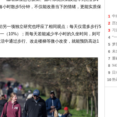
如每小时散步5分钟，不仅能改善当下的情绪，更能实质保
1
中
2
历
初另一项独立研究也呼应了相同观点：每天仅需多步行5
3
习
一（10%）；而每天若能减少半小时的久坐时间，则可
4
“
，生活中通过步行、改走楼梯等微小改变，就能预防高达1
5
梦
6
未
7
重
8
9
9
日
10
热