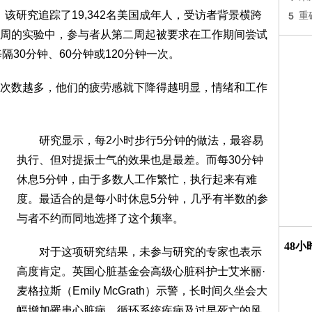
道，该研究追踪了19,342名美国成年人，受访者背景横跨
5
重
周的实验中，参与者从第二周起被要求在工作期间尝试
隔30分钟、60分钟或120分钟一次。
数越多，他们的疲劳感就下降得越明显，情绪和工作
研究显示，每2小时步行5分钟的做法，最容易
执行、但对提振士气的效果也是最差。而每30分钟
休息5分钟，由于多数人工作繁忙，执行起来有难
度。最适合的是每小时休息5分钟，几乎有半数的参
与者不约而同地选择了这个频率。
48
对于这项研究结果，未参与研究的专家也表示
高度肯定。英国心脏基金会高级心脏科护士艾米丽·
麦格拉斯（Emily McGrath）示警，长时间久坐会大
幅增加罹患心脏病、循环系统疾病及过早死亡的风