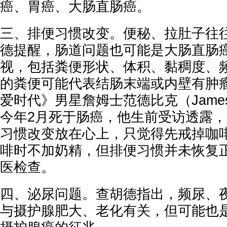
癌、胃癌、大肠直肠癌。
三、排便习惯改变。便秘、拉肚子往
德提醒，肠道问题也可能是大肠直肠
视，包括粪便形状、体积、黏稠度、
的粪便可能代表结肠末端或内壁有肿
爱时代》男星詹姆士范德比克（James Va
今年2月死于肠癌，他生前受访透露
习惯改变放在心上，只觉得先戒掉咖
啡时不加奶精，但排便习惯并未恢复
医检查。
四、泌尿问题。查胡德指出，频尿、
与摄护腺肥大、老化有关，但可能也