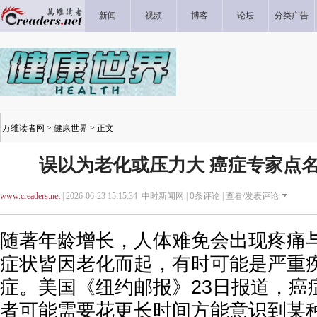
新闻
视频
博客
论坛
分类广告
万维读者网
>
健康世界
> 正文
误以为老化或压力大 癌症专家点
www.creaders.net
| 2026-06-23 15:15:34 中时新闻网 |
0
条评论 |
查看/发表评论
随著年龄增长，人体难免会出现疼痛
症状皆因老化而起，有时可能是严重
症。美国《纽约邮报》23日报道，癌
者可能需要花更长时间方能意识到某