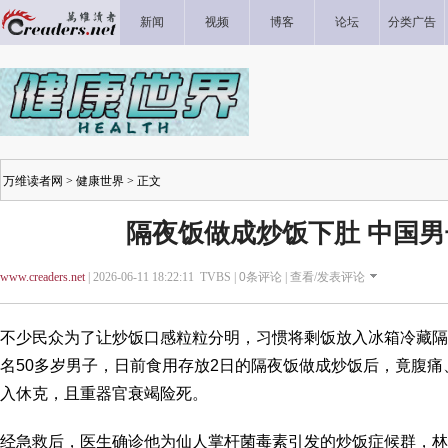
新闻
视频
博客
论坛
分类广告
万维读者网
>
健康世界
> 正文
隔夜饭做成炒饭下肚 中国
www.creaders.net
| 2026-06-11 18:22:11 TVBS |
0
条评论 |
查看/发表评论
不少民众为了让炒饭口感粒粒分明，习惯将剩饭放入冰箱冷藏隔
名50多岁男子，日前食用存放2日的隔夜饭做成炒饭后，竟腹
入休克，且重器官衰竭险死。
经急救后，医生确诊他为仙人掌杆菌毒素引发的炒饭症候群，林