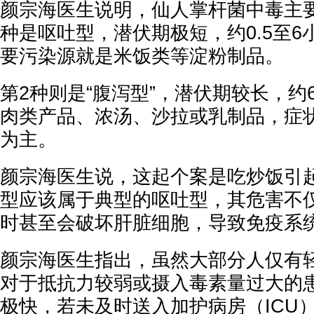
颜宗海医生说明，仙人掌杆菌中毒主要
种是呕吐型，潜伏期极短，约0.5至
要污染源就是米饭类等淀粉制品。
第2种则是“腹泻型”，潜伏期较长，约
肉类产品、浓汤、沙拉或乳制品，症
为主。
颜宗海医生说，这起个案是吃炒饭引
型应该属于典型的呕吐型，其危害不
时甚至会破坏肝脏细胞，导致免疫系
颜宗海医生指出，虽然大部分人仅有
对于抵抗力较弱或摄入毒素量过大的
极快，若未及时送入加护病房（ICU