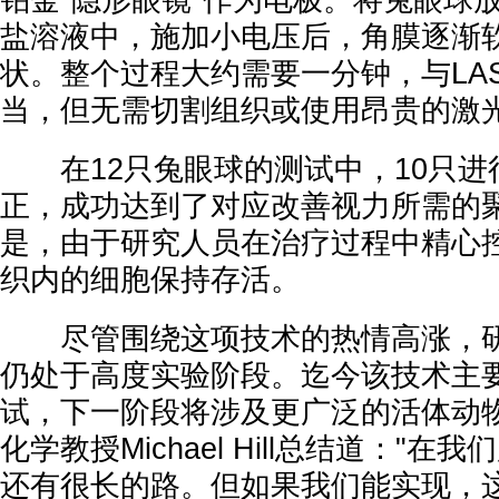
铂金"隐形眼镜"作为电极。将兔眼球
盐溶液中，施加小电压后，角膜逐渐
状。整个过程大约需要一分钟，与LAS
当，但无需切割组织或使用昂贵的激
在12只兔眼球的测试中，10只进
正，成功达到了对应改善视力所需的
是，由于研究人员在治疗过程中精心控
织内的细胞保持存活。
尽管围绕这项技术的热情高涨，研
仍处于高度实验阶段。迄今该技术主
试，下一阶段将涉及更广泛的活体动
化学教授Michael Hill总结道："
还有很长的路。但如果我们能实现，