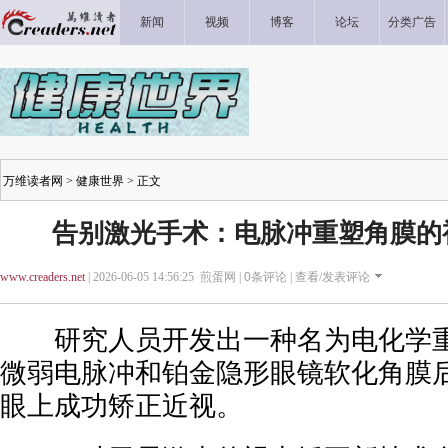
新闻
视频
博客
论坛
分类广告
万维读者网
>
健康世界
> 正文
告别激光手术：电脉冲重塑角膜的
www.creaders.net
| 2026-06-05 14:56:25 煎蛋网 |
0
条评论 |
查看/发表评论
研究人员开发出一种名为电化学重
微弱电脉冲和铂金隐形眼镜软化角膜
眼上成功矫正近视。