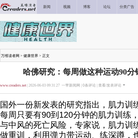
新闻
视频
博客
论坛
分类广告
万维读者网
>
健康世界
> 正文
哈佛研究：每周做这种运动90分
www.creaders.net
| 2026-06-03 09:31:27 一苹新闻网 |
0
条评论 |
查看/发表评论
国外一份新发表的研究指出，肌力训
每周只要有90到120分钟的肌力训练
与中风的死亡风险，专家说，肌力训
做重训，利用弹力带运动、练深蹲，