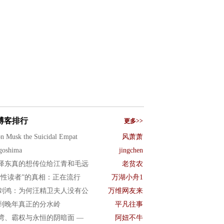
博客排行
更多>>
n Musk the Suicidal Empat
风萧萧
goshima
jingchen
泽东真的想传位给江青和毛远
老贫农
女性读者”的真相：正在流行
万湖小舟1
剑鸿：为何汪精卫夫人没有公
万维网友来
到晚年真正的分水岭
平凡往事
湾、霸权与永恒的阴暗面 —
阿妞不牛