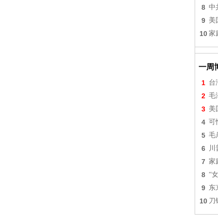
8
中
9
美
10
家
一周
1
台
2
毛
3
美
4
可
5
毛
6
川
7
家
8
“
9
东
10
刀