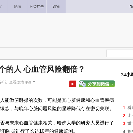
客
论坛
分类广告
购物
简
0个的人 心血管风险翻倍？
24
评论 |
查看/发表评论
人能做俯卧撑的次数，可能是其心脏健康和心血管疾病
1
看
锻炼，与晚年心脏问题风险的显著降低存在密切关联。
2
比
否与未来心血管健康相关，哈佛大学的研究人员进行了
3
重
年消防员进行了长达10年的健康监测。
4
掐