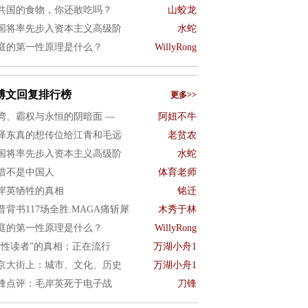
共国的食物，你还敢吃吗？
山蛟龙
国将率先步入资本主义高级阶
水蛇
庭的第一性原理是什么？
WillyRong
博文回复排行榜
更多>>
湾、霸权与永恒的阴暗面 —
阿妞不牛
泽东真的想传位给江青和毛远
老贫农
国将率先步入资本主义高级阶
水蛇
惜不是中国人
体育老师
岸英牺牲的真相
铭迁
普背书117场全胜.MAGA痛斩犀
木秀于林
庭的第一性原理是什么？
WillyRong
女性读者”的真相：正在流行
万湖小舟1
京大街上：城市、文化、历史
万湖小舟1
锋点评：毛岸英死于电子战
刀锋