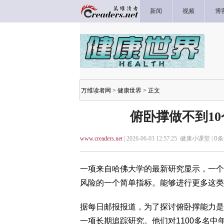
新闻
视频
博
万维读者网
>
健康世界
> 正文
俯卧撑做不到1
www.creaders.net
| 2026-06-03 12:57:25 健康小课堂 |
0
条
一项来自哈佛大学的最新研究显示，一个
风险的一个简单指标。能够进行更多这类
据每日邮报报道，为了探讨俯卧撑能力是
一项长期追踪研究。他们对1100多名中