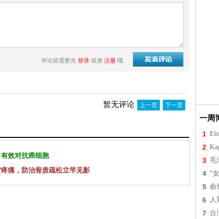
评论前需要先
登录
或者
注册
哦
暂无评论
上一页
下一页
一周
1
Elo
2
Ka
 有效对抗癌细胞
3
毛
背疼痛，防治骨质疏松立竿见影
4
“
5
俞
6
人
7
台