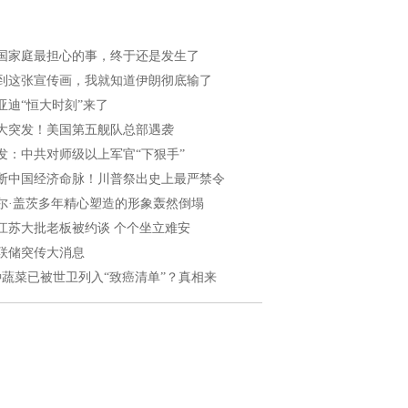
国家庭最担心的事，终于还是发生了
到这张宣传画，我就知道伊朗彻底输了
亚迪“恒大时刻”来了
大突发！美国第五舰队总部遇袭
发：中共对师级以上军官“下狠手”
断中国经济命脉！川普祭出史上最严禁令
尔·盖茨多年精心塑造的形象轰然倒塌
江苏大批老板被约谈 个个坐立难安
联储突传大消息
种蔬菜已被世卫列入“致癌清单”？真相来