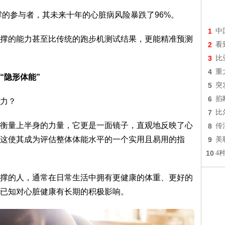
撑的参与者，其未来十年的心脏病风险暴跌了96%。
1
中
撑的能力甚至比传统的跑步机测试结果，更能精准预测
2
看
3
比
4
重
“隐形体能”
5
突
6
掐
力？
7
比
衡量上半身的力量，它更是一面镜子，直观地反映了心
8
传
这使其成为评估整体体能水平的一个实用且易用的指
9
美
10
4
撑的人，通常在日常生活中拥有更健康的体重、更好的
已知对心脏健康有长期的积极影响。