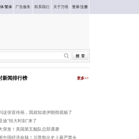
体
/
繁体
广告服务
联系我们
关于万维
登录
/
注册
小时新闻排行榜
更多>>
到这张宣传画，我就知道伊朗彻底输了
亚迪“恒大时刻”来了
大突发！美国第五舰队总部遇袭
断中国经济命脉！川普祭出史上最严禁令