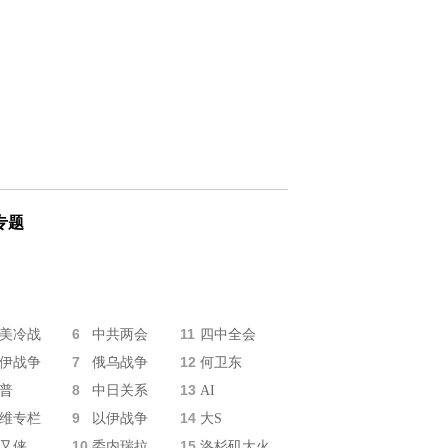
专题
6
11
美冷战
中共两会
四中全会
7
12
伊战争
俄乌战争
何卫东
8
13
普
中日关系
AI
9
14
维专栏
以伊战争
大S
10
15
又侠
委内瑞拉
洛杉矶大火