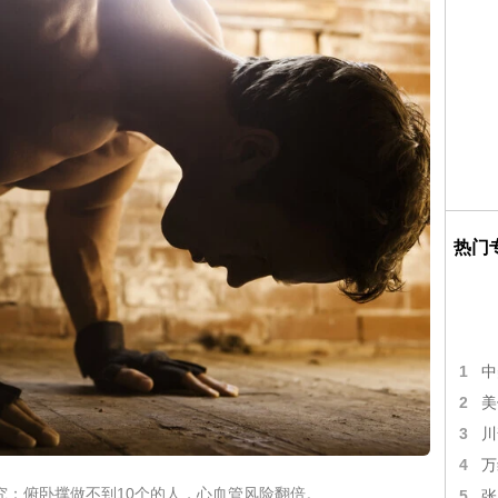
热门
1
中
2
美
3
川
4
万
究：俯卧撑做不到10个的人，心血管风险翻倍。
5
张