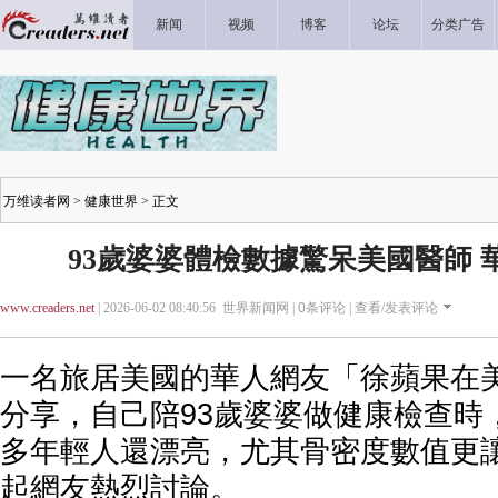
新闻
视频
博客
论坛
分类广告
万维读者网
>
健康世界
> 正文
93歲婆婆體檢數據驚呆美國醫師 
www.creaders.net
| 2026-06-02 08:40:56 世界新闻网 |
0
条评论 |
查看/发表评论
一名旅居美國的華人網友「徐蘋果在
分享，自己陪93歲婆婆做健康檢查時
多年輕人還漂亮，尤其骨密度數值更
起網友熱烈討論。