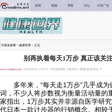
新闻
视频
博客
论坛
分类广告
万维读者网
>
健康世界
> 正文
别再执着每天1万步 真正该关
www.creaders.net
| 2026-06-01 23:02:15 中时新闻网 |
1
条评论 |
查看/发表评论
多年来，“每天走1万步”几乎成为
词，不少人将步数视为衡量活动量的
家指出，1万步其实并非源自医学研究，
代日本一款计步器的行销概念。相较