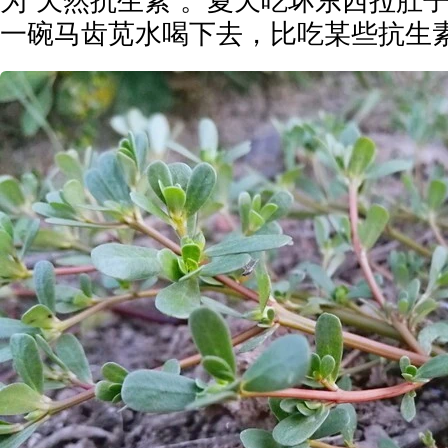
为“天然抗生素”。夏天吃坏东西拉肚
一碗马齿苋水喝下去，比吃某些抗生