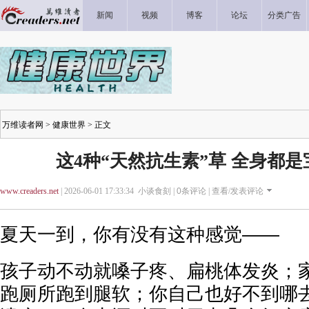
新闻
视频
博客
论坛
分类广告
万维读者网
>
健康世界
> 正文
这4种“天然抗生素”草 全身都
www.creaders.net
| 2026-06-01 17:33:34 小谈食刻 |
0
条评论 |
查看/发表评论
夏天一到，你有没有这种感觉——
孩子动不动就嗓子疼、扁桃体发炎；
跑厕所跑到腿软；你自己也好不到哪