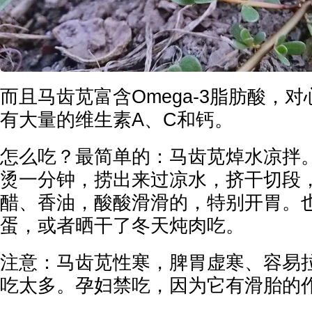
而且马齿苋富含Omega-3脂肪酸，
有大量的维生素A、C和钙。
怎么吃？最简单的：马齿苋焯水凉拌
烫一分钟，捞出来过凉水，挤干切段
醋、香油，酸酸滑滑的，特别开胃。
蛋，或者晒干了冬天炖肉吃。
注意：马齿苋性寒，脾胃虚寒、容易
吃太多。孕妇禁吃，因为它有滑胎的