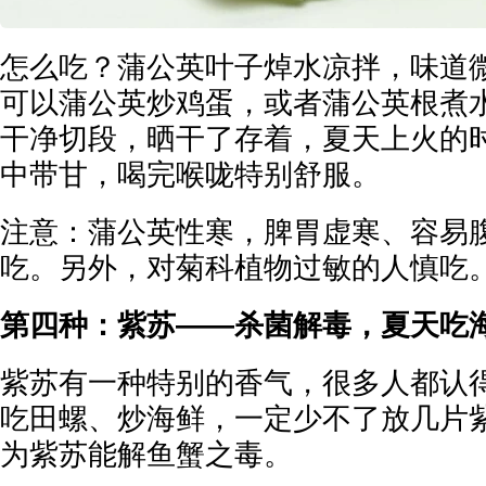
怎么吃？蒲公英叶子焯水凉拌，味道
可以蒲公英炒鸡蛋，或者蒲公英根煮
干净切段，晒干了存着，夏天上火的
中带甘，喝完喉咙特别舒服。
注意：蒲公英性寒，脾胃虚寒、容易
吃。另外，对菊科植物过敏的人慎吃
第四种：紫苏——杀菌解毒，夏天吃海
紫苏有一种特别的香气，很多人都认
吃田螺、炒海鲜，一定少不了放几片
为紫苏能解鱼蟹之毒。