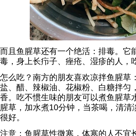
而且鱼腥草还有一个绝活：排毒。它
毒，身上长疖子、痤疮、湿疹的人，
怎么吃？南方的朋友喜欢凉拌鱼腥草
盐、醋、辣椒油、花椒粉、白糖拌匀
香。吃不惯生味的朋友可以煮鱼腥草
腥草，加水煮10分钟，当茶喝，清清
很好。
注意：鱼腥草性微寒，体寒的人不宜