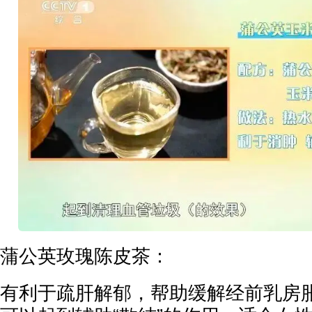
蒲公英玫瑰陈皮茶：
有利于疏肝解郁，帮助缓解经前乳房