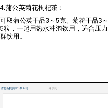
4.蒲公英菊花枸杞茶：
可取蒲公英干品3～5克、菊花干品3～
5粒，一起用热水冲泡饮用，适合压
群饮用。
当前新闻共有
0
条评论
分享到：