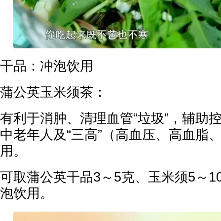
干品：冲泡饮用
蒲公英玉米须茶：
有利于消肿、清理血管“垃圾”，辅助
中老年人及“三高”（高血压、高血脂
用。
可取蒲公英干品3～5克、玉米须5～1
泡饮用。