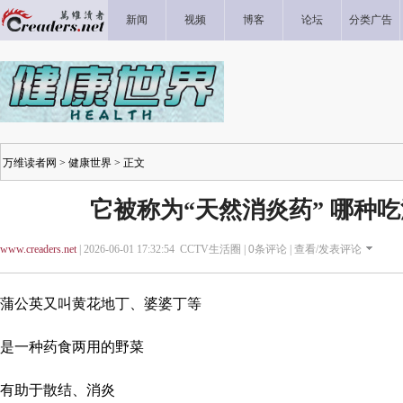
新闻
视频
博客
论坛
分类广告
万维读者网
>
健康世界
> 正文
它被称为“天然消炎药” 哪种
www.creaders.net
| 2026-06-01 17:32:54 CCTV生活圈 |
0
条评论 |
查看/发表评论
蒲公英又叫黄花地丁、婆婆丁等
是一种药食两用的野菜
有助于散结、消炎